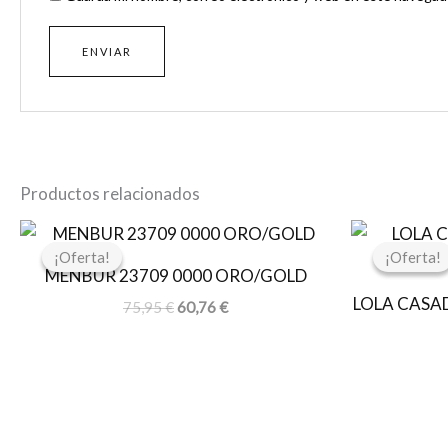
Productos relacionados
El
El
precio
precio
¡Oferta!
¡Oferta!
¡Oferta!
¡Oferta!
original
actual
MENBUR 23709 0000 ORO/GOLD
era:
es:
LOLA CASA
75,95 €.
60,76 €.
75,95
€
60,76
€