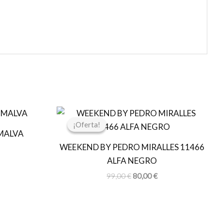
l
El
El
recio
precio
precio
¡Oferta!
¡Oferta!
ctual
original
actual
MALVA
s:
era:
es:
WEEKEND BY PEDRO MIRALLES 11466
7,60 €.
99,00 €.
80,00 €.
ALFA NEGRO
99,00
€
80,00
€