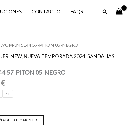
era:
es:
Buscar
UCIONES
CONTACTO
FAQS
104,95 €.
52,47 €.
El
E WOMAN 5144 57-PITON 05-NEGRO
o
precio
JER
,
NEW
,
NUEVA TEMPORADA 2024
,
SANDALIAS
al
actual
es:
4 57-PITON 05-NEGRO
5 €.
52,47 €.
7
€
41
ÑADIR AL CARRITO