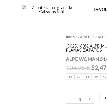
DEVOL
El
ALPE
Inicio
/
ZAPATOS
/ ALP
WOMAN
preci
5144
-5025
,
-60%
,
ALPE
,
MU
origin
PLANAS
,
ZAPATOS
57-
PITON
era:
ALPE WOMAN 514
05-
104,9
NEGRO
104,95
€
52,4
cantidad
36
37
38
39
40
-
+
A