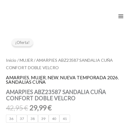
Ir
al
contenido
El
El
AMARPIES
ABZ23587
precio
precio
¡Oferta!
SANDALIA
original
actual
CUÑA
era:
es:
CONFORT
Inicio
/
MUJER
/ AMARPIES ABZ23587 SANDALIA CUÑA
42,95 €.
29,99 €.
DOBLE
CONFORT DOBLE VELCRO
VELCRO
cantidad
AMARPIES
,
MUJER
,
NEW
,
NUEVA TEMPORADA 2026
,
SANDALIAS CUÑA
AMARPIES ABZ23587 SANDALIA CUÑA
CONFORT DOBLE VELCRO
42,95
€
29,99
€
36
37
38
39
40
41