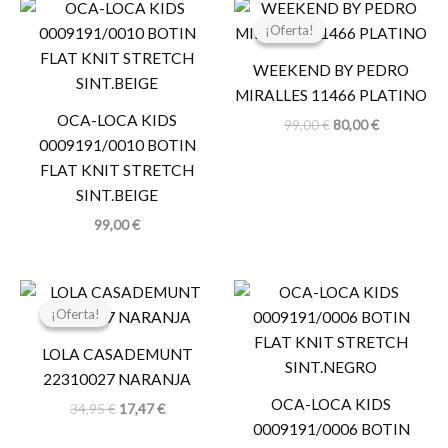
El
El
precio
precio
¡Oferta!
¡Oferta!
original
actual
era:
es:
WEEKEND BY PEDRO
99,00 €.
80,00 €.
MIRALLES 11466 PLATINO
OCA-LOCA KIDS
99,00
€
80,00
€
0009191/0010 BOTIN
FLAT KNIT STRETCH
SINT.BEIGE
99,00
€
El
El
precio
precio
¡Oferta!
¡Oferta!
original
actual
era:
es:
LOLA CASADEMUNT
34,95 €.
17,47 €.
22310027 NARANJA
OCA-LOCA KIDS
34,95
€
17,47
€
0009191/0006 BOTIN