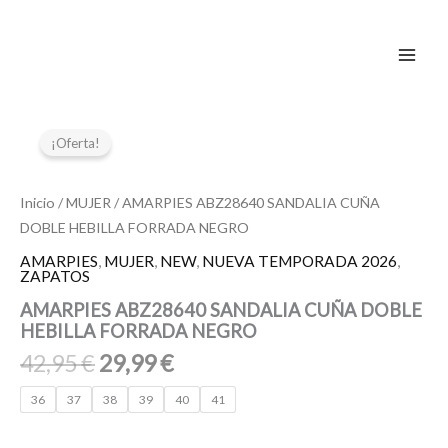
Ir
al
contenido
El
El
AMARPIES
ABZ28640
precio
precio
¡Oferta!
SANDALIA
original
actual
CUÑA
era:
es:
DOBLE
Inicio
/
MUJER
/ AMARPIES ABZ28640 SANDALIA CUÑA
42,95 €.
29,99 €.
HEBILLA
DOBLE HEBILLA FORRADA NEGRO
FORRADA
NEGRO
AMARPIES
,
MUJER
,
NEW
,
NUEVA TEMPORADA 2026
,
ZAPATOS
cantidad
AMARPIES ABZ28640 SANDALIA CUÑA DOBLE
HEBILLA FORRADA NEGRO
42,95
€
29,99
€
36
37
38
39
40
41