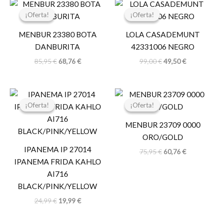
El
El
El
El
precio
precio
precio
precio
¡Oferta!
¡Oferta!
¡Oferta!
¡Oferta!
original
actual
original
actual
era:
es:
era:
es:
MENBUR 23380 BOTA
LOLA CASADEMUNT
85,95 €.
68,76 €.
99,00 €.
49,50 €.
DANBURITA
42331006 NEGRO
85,95
€
68,76
€
99,00
€
49,50
€
El
El
El
El
precio
precio
precio
precio
¡Oferta!
¡Oferta!
¡Oferta!
¡Oferta!
original
actual
original
actual
era:
es:
era:
es:
MENBUR 23709 0000
24,99 €.
19,99 €.
75,95 €.
60,76 €.
ORO/GOLD
IPANEMA IP 27014
75,95
€
60,76
€
IPANEMA FRIDA KAHLO
AI716
BLACK/PINK/YELLOW
24,99
€
19,99
€