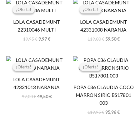
El
El
El
El
precio
precio
precio
precio
¡Oferta!
¡Oferta!
¡Oferta!
¡Oferta!
original
actual
original
actual
era:
es:
era:
es:
LOLA CASADEMUNT
LOLA CASADEMUNT
19,95 €.
9,97 €.
119,00 €.
59,50 €.
22310046 MULTI
42331008 NARANJA
19,95
€
9,97
€
119,00
€
59,50
€
El
El
El
El
precio
precio
precio
precio
¡Oferta!
¡Oferta!
¡Oferta!
¡Oferta!
original
actual
original
actual
era:
es:
era:
es:
LOLA CASADEMUNT
99,00 €.
49,50 €.
119,95 €.
95,96 €.
42331013 NARANJA
POPA 036 CLAUDIA COCO
MARRON SIRIO BS17801
99,00
€
49,50
€
003
119,95
€
95,96
€