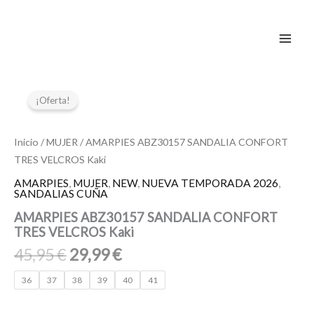
Ir
al
contenido
El
El
AMARPIES
ABZ30157
precio
precio
¡Oferta!
SANDALIA
original
actual
CONFORT
era:
es:
TRES
Inicio
/
MUJER
/ AMARPIES ABZ30157 SANDALIA CONFORT
45,95 €.
29,99 €.
VELCROS
TRES VELCROS Kaki
Kaki
cantidad
AMARPIES
,
MUJER
,
NEW
,
NUEVA TEMPORADA 2026
,
SANDALIAS CUÑA
AMARPIES ABZ30157 SANDALIA CONFORT
TRES VELCROS Kaki
45,95
€
29,99
€
36
37
38
39
40
41