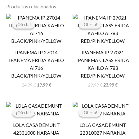
Productos relacionados
El
El
El
El
precio
precio
precio
precio
¡Oferta!
¡Oferta!
¡Oferta!
¡Oferta!
original
actual
original
actual
era:
es:
era:
es:
24,99 €.
19,99 €.
29,99 €.
23,99 €.
IPANEMA IP 27014
IPANEMA IP 27021
IPANEMA FRIDA KAHLO
IPANEMA CLASS FRIDA
AI716
KAHLO AI783
BLACK/PINK/YELLOW
RED/PINK/YELLOW
24,99
€
19,99
€
29,99
€
23,99
€
El
El
El
El
precio
precio
precio
precio
¡Oferta!
¡Oferta!
¡Oferta!
¡Oferta!
original
actual
original
actual
era:
es:
era:
es:
LOLA CASADEMUNT
LOLA CASADEMUNT
119,00 €.
59,50 €.
34,95 €.
17,47 €.
42331008 NARANJA
22310027 NARANJA