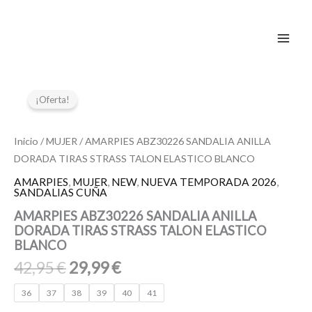
Ir
al
contenido
El
El
AMARPIES
ABZ30226
precio
precio
¡Oferta!
SANDALIA
original
actual
ANILLA
era:
es:
DORADA
Inicio
/
MUJER
/ AMARPIES ABZ30226 SANDALIA ANILLA
42,95 €.
29,99 €.
TIRAS
DORADA TIRAS STRASS TALON ELASTICO BLANCO
STRASS
TALON
AMARPIES
,
MUJER
,
NEW
,
NUEVA TEMPORADA 2026
,
SANDALIAS CUÑA
ELASTICO
BLANCO
AMARPIES ABZ30226 SANDALIA ANILLA
cantidad
DORADA TIRAS STRASS TALON ELASTICO
BLANCO
42,95
€
29,99
€
36
37
38
39
40
41