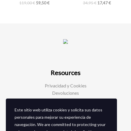
119,00
€
59,50
€
34,95
€
17,47
€
Resources
Privacidad y Cookies
Devoluciones
Este sitio web utiliza cookies y solicita sus datos
Social Media
personales para mejorar su experiencia de
navegación. We are committed to protecting your
Facebook