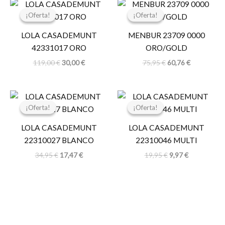
El
El
El
El
precio
precio
precio
precio
¡Oferta!
¡Oferta!
¡Oferta!
¡Oferta!
original
actual
original
actual
era:
es:
era:
es:
LOLA CASADEMUNT
MENBUR 23709 0000
119,00 €.
30,00 €.
75,95 €.
60,76 €.
42331017 ORO
ORO/GOLD
119,00
€
30,00
€
75,95
€
60,76
€
El
El
El
El
precio
precio
precio
precio
¡Oferta!
¡Oferta!
¡Oferta!
¡Oferta!
original
actual
original
actual
era:
es:
era:
es:
LOLA CASADEMUNT
LOLA CASADEMUNT
34,95 €.
17,47 €.
19,95 €.
9,97 €.
22310027 BLANCO
22310046 MULTI
34,95
€
17,47
€
19,95
€
9,97
€