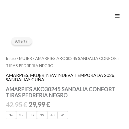
Ir
al
contenido
El
El
AMARPIES
AKO30245
precio
precio
¡Oferta!
SANDALIA
original
actual
CONFORT
era:
es:
TIRAS
Inicio
/
MUJER
/ AMARPIES AKO30245 SANDALIA CONFORT
42,95 €.
29,99 €.
PEDRERIA
TIRAS PEDRERIA NEGRO
NEGRO
cantidad
AMARPIES
,
MUJER
,
NEW
,
NUEVA TEMPORADA 2026
,
SANDALIAS CUÑA
AMARPIES AKO30245 SANDALIA CONFORT
TIRAS PEDRERIA NEGRO
42,95
€
29,99
€
36
37
38
39
40
41