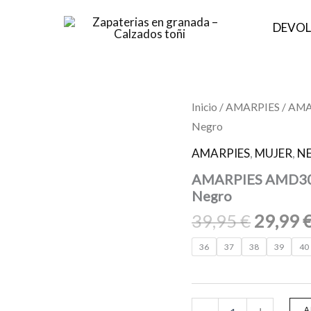
DEVOL
El
AMARPIES
Inicio
/
AMARPIES
/ AM
AMD30035
precio
Negro
MERCEDITA
origina
CONFORT
AMARPIES
,
MUJER
,
N
ELASTICO
era:
Negro
AMARPIES AMD30
39,95 €
cantidad
Negro
39,95
€
29,99
36
37
38
39
40
A