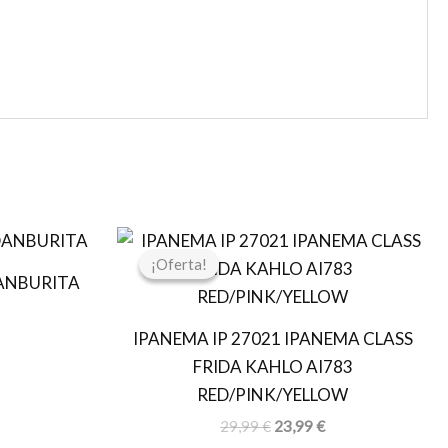
l
El
El
recio
precio
precio
¡Oferta!
¡Oferta!
ctual
original
actual
ANBURITA
s:
era:
es:
8,76 €.
29,99 €.
23,99 €.
IPANEMA IP 27021 IPANEMA CLASS
FRIDA KAHLO AI783
RED/PINK/YELLOW
29,99
€
23,99
€