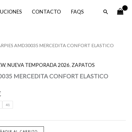
era:
es:
Buscar
UCIONES
CONTACTO
FAQS
39,95 €.
29,99 €.
El
ARPIES AMD30035 MERCEDITA CONFORT ELASTICO
precio
l
actual
EW
,
NUEVA TEMPORADA 2026
,
ZAPATOS
es:
035 MERCEDITA CONFORT ELASTICO
.
29,99 €.
€
41
ÑADIR AL CARRITO