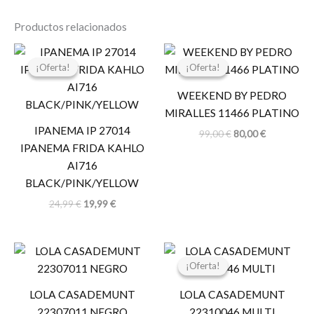
Productos relacionados
El
El
El
El
precio
precio
precio
precio
¡Oferta!
¡Oferta!
¡Oferta!
¡Oferta!
original
actual
original
actual
era:
es:
era:
es:
WEEKEND BY PEDRO
24,99 €.
19,99 €.
99,00 €.
80,00 €.
MIRALLES 11466 PLATINO
IPANEMA IP 27014
99,00
€
80,00
€
IPANEMA FRIDA KAHLO
AI716
BLACK/PINK/YELLOW
24,99
€
19,99
€
El
El
precio
precio
¡Oferta!
¡Oferta!
original
actual
era:
es:
LOLA CASADEMUNT
LOLA CASADEMUNT
19,95 €.
9,97 €.
22307011 NEGRO
22310046 MULTI