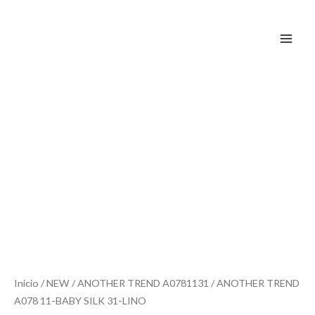
Ir
al
contenido
Inicio
/
NEW
/ ANOTHER TREND A0781131 / ANOTHER TREND
A078 11-BABY SILK 31-LINO