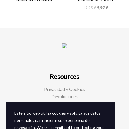
19,95
€
9,97
€
Resources
Privacidad y Cookies
Devoluciones
Este sitio web utiliza cookies y solicita sus datos
Social Media
personales para mejorar su experiencia de
navegación. We are committed to protecting your
Facebook