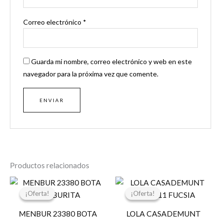
Correo electrónico
*
Guarda mi nombre, correo electrónico y web en este
navegador para la próxima vez que comente.
Productos relacionados
El
El
El
El
precio
precio
precio
precio
¡Oferta!
¡Oferta!
¡Oferta!
¡Oferta!
original
actual
original
actual
era:
es:
era:
es:
MENBUR 23380 BOTA
LOLA CASADEMUNT
85,95 €.
68,76 €.
59,95 €.
29,97 €.