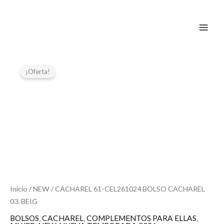
Ir
al
contenido
El
El
precio
precio
¡Oferta!
original
actual
era:
es:
70,90 €.
35,45 €.
Inicio
/
NEW
/ CACHAREL 61-CEL261024 BOLSO CACHAREL
03. BEIG
BOLSOS
,
CACHAREL
,
COMPLEMENTOS PARA ELLAS
,