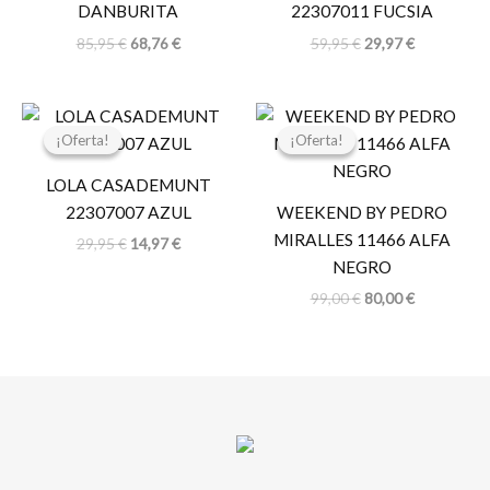
DANBURITA
22307011 FUCSIA
85,95
€
68,76
€
59,95
€
29,97
€
El
El
El
El
precio
precio
precio
precio
¡Oferta!
¡Oferta!
¡Oferta!
¡Oferta!
original
actual
original
actual
era:
es:
era:
es:
LOLA CASADEMUNT
29,95 €.
14,97 €.
99,00 €.
80,00 €.
22307007 AZUL
WEEKEND BY PEDRO
MIRALLES 11466 ALFA
29,95
€
14,97
€
NEGRO
99,00
€
80,00
€