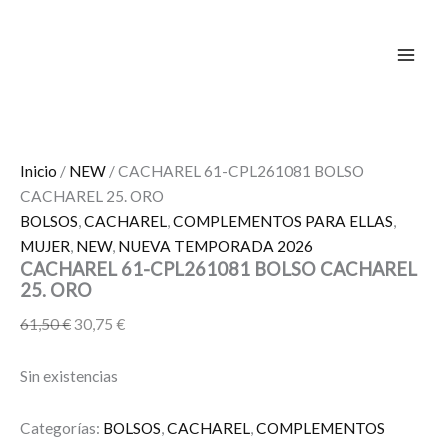
Ir
El
El
El
El
El
El
El
El
El
El
¡Oferta!
¡Oferta!
¡Oferta!
¡Oferta!
¡Oferta!
¡Oferta!
¡Oferta!
¡Oferta!
¡Oferta!
al
precio
precio
precio
precio
precio
precio
precio
precio
precio
precio
contenido
original
actual
original
original
original
original
actual
actual
actual
actual
era:
es:
era:
era:
era:
era:
es:
es:
es:
es:
61,50 €.
30,75 €.
62,95 €.
24,99 €.
72,00 €.
119,00 €.
50,36 €.
19,99 €.
57,60 €.
30,00 €.
Inicio
/
NEW
/ CACHAREL 61-CPL261081 BOLSO
CACHAREL 25. ORO
BOLSOS
,
CACHAREL
,
COMPLEMENTOS PARA ELLAS
,
MUJER
,
NEW
,
NUEVA TEMPORADA 2026
CACHAREL 61-CPL261081 BOLSO CACHAREL
25. ORO
61,50
€
30,75
€
Sin existencias
Categorías:
BOLSOS
,
CACHAREL
,
COMPLEMENTOS