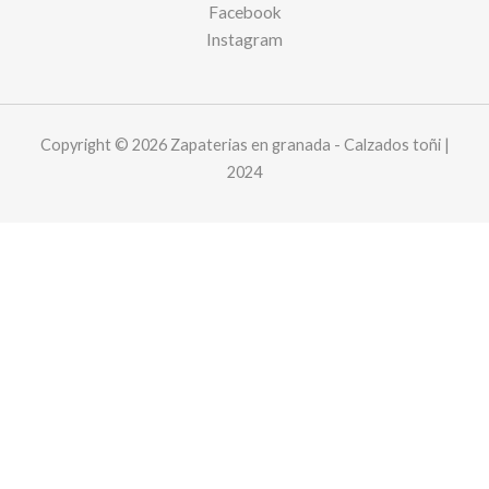
Facebook
Instagram
Copyright © 2026 Zapaterias en granada - Calzados toñi |
2024
Este sitio web utiliza cookies y solicita sus datos personales para
mejorar su experiencia de navegación. We are committed to
protecting your privacy and ensuring your data is handled in
compliance with the
General Data Protection Regulation (GDPR)
.
Aceptar
privacidad y cookies
Cart
Your cart is empty!
Return to shop
Checkout
-
0,00 €
0