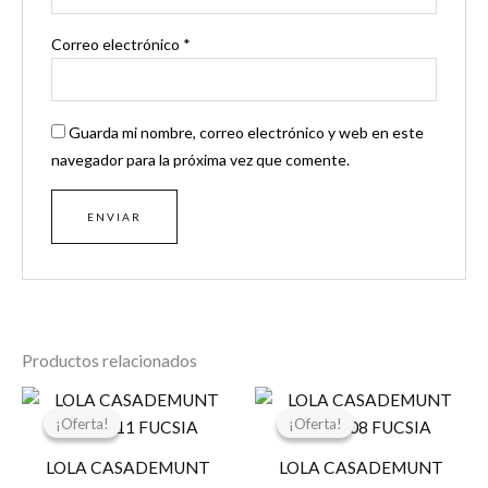
Correo electrónico
*
Guarda mi nombre, correo electrónico y web en este
navegador para la próxima vez que comente.
Productos relacionados
El
El
El
El
precio
precio
precio
precio
¡Oferta!
¡Oferta!
¡Oferta!
¡Oferta!
original
actual
original
actual
era:
es:
era:
es:
LOLA CASADEMUNT
LOLA CASADEMUNT
59,95 €.
29,97 €.
119,00 €.
59,50 €.