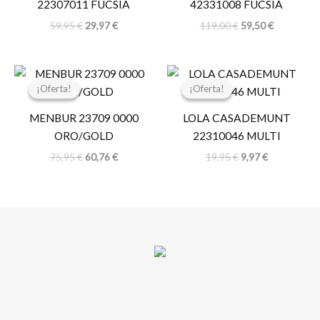
22307011 FUCSIA
42331008 FUCSIA
59,95
€
29,97
€
119,00
€
59,50
€
El
El
El
El
precio
precio
precio
precio
¡Oferta!
¡Oferta!
¡Oferta!
¡Oferta!
original
actual
original
actual
era:
es:
era:
es:
MENBUR 23709 0000
LOLA CASADEMUNT
75,95 €.
60,76 €.
19,95 €.
9,97 €.
ORO/GOLD
22310046 MULTI
75,95
€
60,76
€
19,95
€
9,97
€