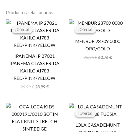
Productos relacionados
El
El
El
El
precio
precio
precio
precio
¡Oferta!
¡Oferta!
¡Oferta!
¡Oferta!
original
actual
original
actual
era:
es:
era:
es:
MENBUR 23709 0000
29,99 €.
23,99 €.
75,95 €.
60,76 €.
ORO/GOLD
IPANEMA IP 27021
75,95
€
60,76
€
IPANEMA CLASS FRIDA
KAHLO AI783
RED/PINK/YELLOW
29,99
€
23,99
€
El
El
precio
precio
¡Oferta!
¡Oferta!
original
actual
era:
es:
LOLA CASADEMUNT
119,00 €.
59,50 €.