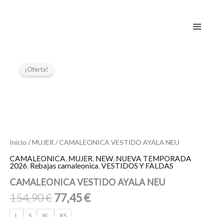
Ir
al
contenido
El
El
CAMALEONICA
VESTIDO
precio
precio
¡Oferta!
AYALA
original
actual
NEU
era:
es:
cantidad
154,90 €.
77,45 €.
Inicio
/
MUJER
/ CAMALEONICA VESTIDO AYALA NEU
CAMALEONICA
,
MUJER
,
NEW
,
NUEVA TEMPORADA
2026
,
Rebajas camaleonica
,
VESTIDOS Y FALDAS
CAMALEONICA VESTIDO AYALA NEU
154,90
€
77,45
€
L
S
XL
XS