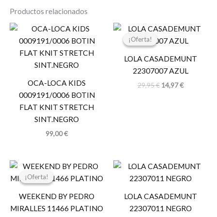
Productos relacionados
El
El
precio
precio
¡Oferta!
¡Oferta!
original
actual
era:
es:
LOLA CASADEMUNT
29,95 €.
14,97 €.
22307007 AZUL
OCA-LOCA KIDS
29,95
€
14,97
€
0009191/0006 BOTIN
FLAT KNIT STRETCH
SINT.NEGRO
99,00
€
El
El
precio
precio
¡Oferta!
¡Oferta!
original
actual
era:
es:
WEEKEND BY PEDRO
LOLA CASADEMUNT
99,00 €.
80,00 €.
MIRALLES 11466 PLATINO
22307011 NEGRO