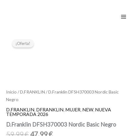
Ir
al
contenido
El
El
D.Franklin
DFSH370003
precio
precio
¡Oferta!
Nordic
original
actual
Basic
era:
es:
Negro
59,99 €.
47,99 €.
cantidad
Inicio
/
D.FRANKLIN
/ D.Franklin DFSH370003 Nordic Basic
Negro
D.FRANKLIN
,
DFRANKLIN
,
MUJER
,
NEW
,
NUEVA
TEMPORADA 2026
D.Franklin DFSH370003 Nordic Basic Negro
59,99
€
47,99
€