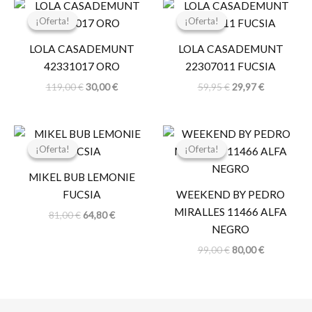
El
El
El
El
precio
precio
precio
precio
¡Oferta!
¡Oferta!
¡Oferta!
¡Oferta!
original
actual
original
actual
era:
es:
era:
es:
LOLA CASADEMUNT
LOLA CASADEMUNT
119,00 €.
30,00 €.
59,95 €.
29,97 €.
42331017 ORO
22307011 FUCSIA
119,00
€
30,00
€
59,95
€
29,97
€
El
El
El
El
precio
precio
precio
precio
¡Oferta!
¡Oferta!
¡Oferta!
¡Oferta!
original
actual
original
actual
era:
es:
era:
es:
MIKEL BUB LEMONIE
81,00 €.
64,80 €.
99,00 €.
80,00 €.
FUCSIA
WEEKEND BY PEDRO
MIRALLES 11466 ALFA
81,00
€
64,80
€
NEGRO
99,00
€
80,00
€