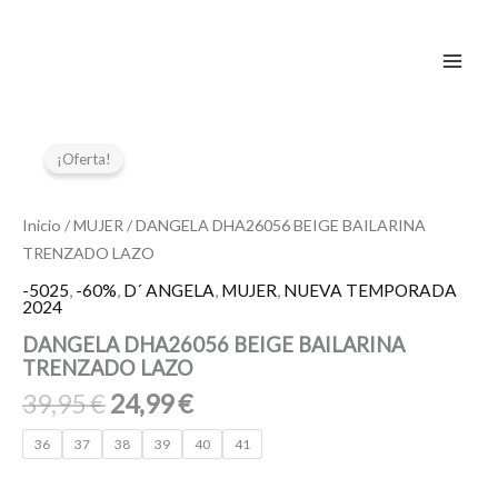
Ir
al
contenido
El
El
DANGELA
DHA26056
precio
precio
¡Oferta!
BEIGE
original
actual
BAILARINA
era:
es:
TRENZADO
Inicio
/
MUJER
/ DANGELA DHA26056 BEIGE BAILARINA
39,95 €.
24,99 €.
LAZO
TRENZADO LAZO
cantidad
-5025
,
-60%
,
D´ ANGELA
,
MUJER
,
NUEVA TEMPORADA
2024
DANGELA DHA26056 BEIGE BAILARINA
TRENZADO LAZO
39,95
€
24,99
€
36
37
38
39
40
41