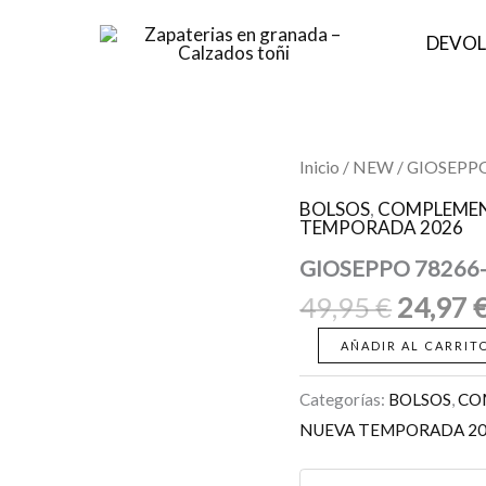
DEVOL
El
GIOSEPPO
Inicio
/
NEW
/ GIOSEPP
78266-
precio
TUKUYU
BOLSOS
,
COMPLEMEN
origina
TEMPORADA 2026
Cuero
cantidad
era:
GIOSEPPO 78266
49,95 €
49,95
€
24,97
AÑADIR AL CARRIT
Categorías:
BOLSOS
,
CO
NUEVA TEMPORADA 2