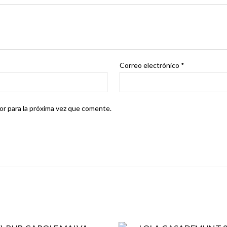
Correo electrónico
*
r para la próxima vez que comente.
El
El
El
E