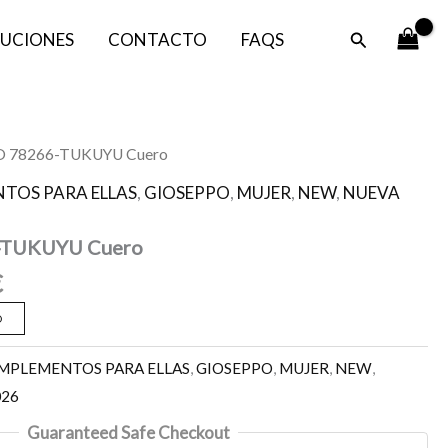
original
actual
Cuero
cantidad
era:
es:
Buscar
UCIONES
CONTACTO
FAQS
49,95 €.
24,97 €.
El
O 78266-TUKUYU Cuero
precio
TOS PARA ELLAS
,
GIOSEPPO
,
MUJER
,
NEW
,
NUEVA
l
actual
es:
-TUKUYU Cuero
.
24,97 €.
€
O
MPLEMENTOS PARA ELLAS
,
GIOSEPPO
,
MUJER
,
NEW
,
026
Guaranteed Safe Checkout