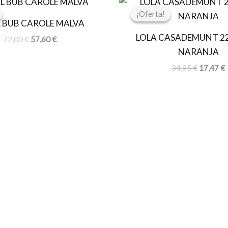
precio
precio
precio
p
¡Oferta!
¡Oferta!
original
actual
original
a
L BUB CAROLE MALVA
era:
es:
era:
e
LOLA CASADEMUNT 2
72,00 €.
57,60 €.
34,95 €.
1
72,00
€
57,60
€
NARANJA
34,95
€
17,47
€