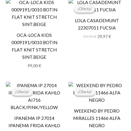
El
El
precio
precio
¡Oferta!
¡Oferta!
original
actual
era:
es:
LOLA CASADEMUNT
59,95 €.
29,97 €.
22307011 FUCSIA
OCA-LOCA KIDS
59,95
€
29,97
€
0009191/0010 BOTIN
FLAT KNIT STRETCH
SINT.BEIGE
99,00
€
El
El
El
El
precio
precio
precio
precio
¡Oferta!
¡Oferta!
¡Oferta!
¡Oferta!
original
actual
original
actual
era:
es:
era:
es:
24,99 €.
19,99 €.
99,00 €.
80,00 €.
WEEKEND BY PEDRO
IPANEMA IP 27014
MIRALLES 11466 ALFA
IPANEMA FRIDA KAHLO
NEGRO