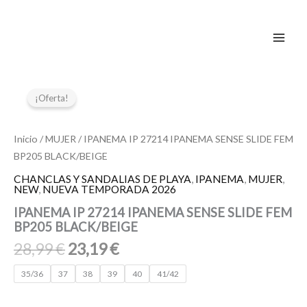
Ir
al
contenido
El
El
IPANEMA
IP
precio
precio
¡Oferta!
27214
original
actual
IPANEMA
era:
es:
SENSE
Inicio
/
MUJER
/ IPANEMA IP 27214 IPANEMA SENSE SLIDE FEM
28,99 €.
23,19 €.
SLIDE
BP205 BLACK/BEIGE
FEM
BP205
CHANCLAS Y SANDALIAS DE PLAYA
,
IPANEMA
,
MUJER
,
NEW
,
NUEVA TEMPORADA 2026
BLACK/BEIGE
cantidad
IPANEMA IP 27214 IPANEMA SENSE SLIDE FEM
BP205 BLACK/BEIGE
28,99
€
23,19
€
35/36
37
38
39
40
41/42