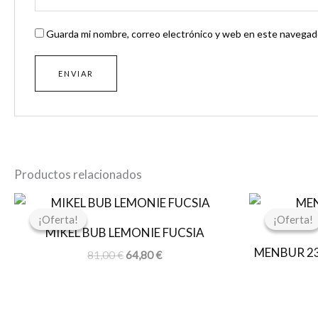
Guarda mi nombre, correo electrónico y web en este navegado
Productos relacionados
El
El
precio
precio
¡Oferta!
¡Oferta!
¡Oferta!
¡Oferta!
original
actual
MIKEL BUB LEMONIE FUCSIA
era:
es:
MENBUR 2
81,00 €.
64,80 €.
81,00
€
64,80
€