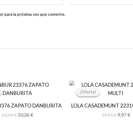
r para la próxima vez que comente.
El
El
El
E
precio
precio
precio
p
¡Oferta!
¡Oferta!
original
actual
original
a
era:
es:
era:
e
3376 ZAPATO DANBURITA
LOLA CASADEMUNT 2231
62,95 €.
50,36 €.
19,95 €
9
62,95
€
50,36
€
19,95
€
9,97
€