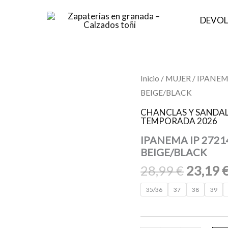
DEVOL
El
IPANEMA
Inicio
/
MUJER
/ IPANEM
IP
precio
BEIGE/BLACK
27214
origina
IPANEMA
CHANCLAS Y SANDAL
SENSE
era:
TEMPORADA 2026
SLIDE
28,99 €
FEM
IPANEMA IP 2721
BP206
BEIGE/BLACK
BEIGE/BLACK
28,99
€
23,19
cantidad
35/36
37
38
39