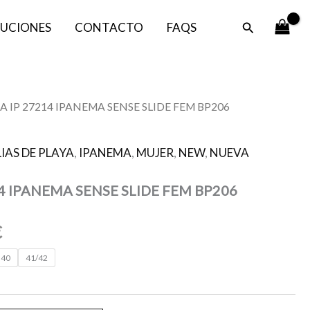
era:
es:
Buscar
UCIONES
CONTACTO
FAQS
28,99 €.
23,19 €.
El
A IP 27214 IPANEMA SENSE SLIDE FEM BP206
precio
l
actual
IAS DE PLAYA
,
IPANEMA
,
MUJER
,
NEW
,
NUEVA
es:
.
23,19 €.
4 IPANEMA SENSE SLIDE FEM BP206
€
40
41/42