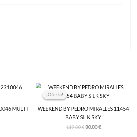
l
El
El
recio
precio
precio
¡Oferta!
¡Oferta!
ctual
original
actual
s:
era:
es:
0046 MULTI
WEEKEND BY PEDRO MIRALLES 11454
.
,97 €.
119,00 €.
80,00 €.
BABY SILK SKY
119,00
€
80,00
€