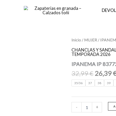
DEVOL
El
IPANEMA
Inicio
/
MUJER
/ IPANEM
IP
precio
83772
CHANCLAS Y SANDAL
origina
TEMPORADA 2026
IPANEMA
FESTA
era:
IPANEMA IP 8377
FEM
32,99 €
BP089
32,99
€
26,39
BLACK/BEIGE
cantidad
35/36
37
38
39
-
+
A