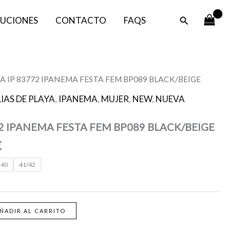
era:
es:
Buscar
UCIONES
CONTACTO
FAQS
32,99 €.
26,39 €.
El
A IP 83772 IPANEMA FESTA FEM BP089 BLACK/BEIGE
precio
IAS DE PLAYA
,
IPANEMA
,
MUJER
,
NEW
,
NUEVA
l
actual
es:
2 IPANEMA FESTA FEM BP089 BLACK/BEIGE
.
26,39 €.
€
40
41/42
ÑADIR AL CARRITO