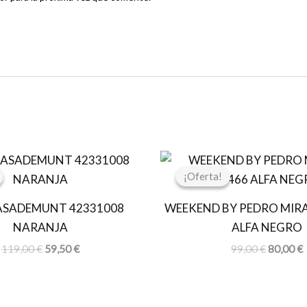
El
El
El
E
precio
precio
precio
p
¡Oferta!
¡Oferta!
original
actual
original
a
era:
es:
era:
e
ASADEMUNT 42331008
WEEKEND BY PEDRO MIRA
119,00 €.
59,50 €.
99,00 €.
8
NARANJA
ALFA NEGRO
119,00
€
59,50
€
99,00
€
80,00
€