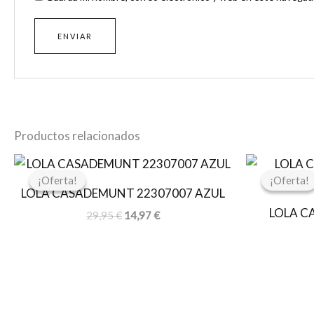
Productos relacionados
El
El
precio
precio
¡Oferta!
¡Oferta!
¡Oferta!
¡Oferta!
original
actual
LOLA CASADEMUNT 22307007 AZUL
era:
es:
LOLA C
29,95 €.
14,97 €.
29,95
€
14,97
€