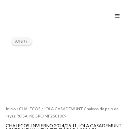
Ir
al
contenido
El
El
LOLA
CASADEMUNT
precio
precio
¡Oferta!
Chaleco
original
actual
de
era:
es:
pelo
199,00 €.
99,50 €.
de
rayas
ROSA-
NEGRO
MF2501009
cantidad
Inicio
/
CHALECOS
/ LOLA CASADEMUNT Chaleco de pelo de
rayas ROSA-NEGRO MF2501009
CHALECOS
,
INVIERNO 2024/25
,
l1
,
LOLA CASADEMUNT
,