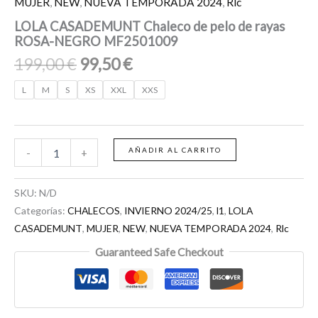
MUJER
,
NEW
,
NUEVA TEMPORADA 2024
,
Rlc
LOLA CASADEMUNT Chaleco de pelo de rayas
ROSA-NEGRO MF2501009
199,00
€
99,50
€
L
M
S
XS
XXL
XXS
AÑADIR AL CARRITO
-
+
SKU:
N/D
Categorías:
CHALECOS
,
INVIERNO 2024/25
,
l1
,
LOLA
CASADEMUNT
,
MUJER
,
NEW
,
NUEVA TEMPORADA 2024
,
Rlc
Guaranteed Safe Checkout