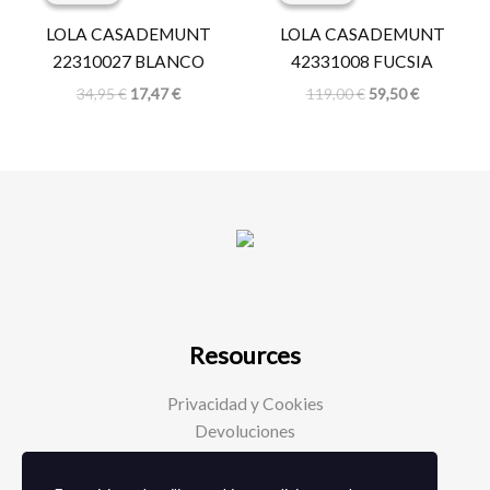
original
actual
original
actual
era:
es:
era:
es:
LOLA CASADEMUNT
LOLA CASADEMUNT
34,95 €.
17,47 €.
119,00 €.
59,50 €.
22310027 BLANCO
42331008 FUCSIA
34,95
€
17,47
€
119,00
€
59,50
€
Resources
Privacidad y Cookies
Devoluciones