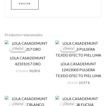
Productos relacionados
El
El
El
El
precio
precio
precio
precio
¡Oferta!
¡Oferta!
¡Oferta!
¡Oferta!
original
actual
original
actual
era:
es:
era:
es:
LOLA CASADEMUNT
119,00 €.
30,00 €.
39,95 €.
19,97 €.
42331017 ORO
LOLA CASADEMUNT
12413003 PULSERA
119,00
€
30,00
€
TEJIDO EFECTO PIEL LIMA
39,95
€
19,97
€
El
El
El
El
precio
precio
precio
precio
¡Oferta!
¡Oferta!
¡Oferta!
¡Oferta!