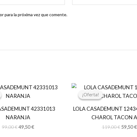
r para la próxima vez que comente.
El
El
El
precio
precio
precio
¡Oferta!
¡Oferta!
original
actual
original
era:
es:
era:
ASADEMUNT 42331013
LOLA CASADEMUNT 1243
99,00 €.
49,50 €.
119,00 
NARANJA
CHAROL TACON 
99,00
€
49,50
€
119,00
€
59,50
€