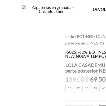
DEVOL
El
LOLA
Inicio
/
BOTINES
/ LOLA 
CASADEMUNT
preci
parte posterior NEGRO
LF2405026
origin
Botín
-5025
,
-60%
,
BOTINE
suela
era:
NEW
,
NUEVA TEMPOR
track
139,0
con
LOLA CASADEMUNT 
cadena
parte posterior 
en
139,00
€
69,5
parte
posterior
NEGRO
36
37
38
39
40
cantidad