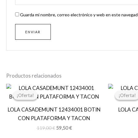
Guarda mi nombre, correo electrónico y web en este navegado
Productos relacionados
El
El
precio
precio
¡Oferta!
¡Oferta!
¡Oferta!
¡Oferta!
original
actual
era:
es:
LOLA CASADEMUNT 12434001 BOTIN
LOLA C
119,00 €.
59,50 €.
CON PLATAFORMA Y TACON
119,00
€
59,50
€