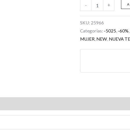
-
+
A
SKU:
25966
Categorías:
-5025
,
-60%
MUJER
,
NEW
,
NUEVA T