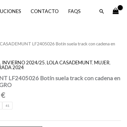
es:
era:
Buscar
UCIONES
CONTACTO
FAQS
69,50 €.
139,00 €.
El
CASADEMUNT LF2405026 Botín suela track con cadena en
o
precio
al
actual
S
,
INVIERNO 2024/25
,
LOLA CASADEMUNT
,
MUJER
,
es:
ADA 2024
0 €.
69,50 €.
LF2405026 Botín suela track con cadena en
NEGRO
0
€
41