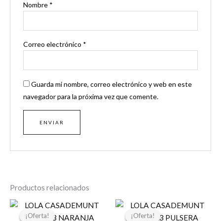
Nombre
*
Correo electrónico
*
Guarda mi nombre, correo electrónico y web en este
navegador para la próxima vez que comente.
Productos relacionados
El
El
El
El
precio
precio
precio
precio
¡Oferta!
¡Oferta!
¡Oferta!
¡Oferta!
original
actual
original
actual