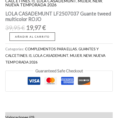
CALCETINES
,
l1
,
LOLA CASADEMUNT
,
MUJER
,
NEW
,
NUEVA TEMPORADA 2026
LOLA CASADEMUNT LF2507037 Guante tweed
multicolor ROJO
39,95
€
19,97
€
AÑADIR AL CARRITO
Categorías:
COMPLEMENTOS PARA ELLAS
,
GUANTES Y
CALCETINES
,
l1
,
LOLA CASADEMUNT
,
MUJER
,
NEW
,
NUEVA
TEMPORADA 2026
Guaranteed Safe Checkout
Valoraciones (0)