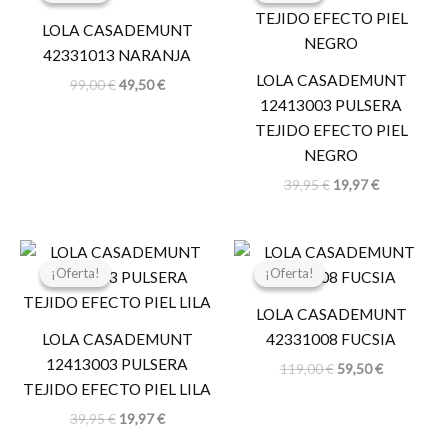
era:
es:
era:
es:
LOLA CASADEMUNT
99,00 €.
49,50 €.
39,95 €.
19,97 €.
42331013 NARANJA
LOLA CASADEMUNT
99,00
€
49,50
€
12413003 PULSERA
TEJIDO EFECTO PIEL
NEGRO
39,95
€
19,97
€
El
El
El
El
precio
precio
precio
precio
¡Oferta!
¡Oferta!
¡Oferta!
¡Oferta!
original
actual
original
actual
era:
es:
era:
es:
LOLA CASADEMUNT
39,95 €.
19,97 €.
119,00 €.
59,50 €.
LOLA CASADEMUNT
42331008 FUCSIA
12413003 PULSERA
119,00
€
59,50
€
TEJIDO EFECTO PIEL LILA
39,95
€
19,97
€