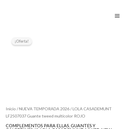
Guante
Ir
tweed
al
multicolor
contenido
ROJO
cantidad
El
El
LOLA
CASADEMUNT
precio
precio
¡Oferta!
LF2507037
original
actual
Guante
era:
es:
tweed
39,95 €.
19,97 €.
multicolor
ROJO
cantidad
Inicio
/
NUEVA TEMPORADA 2026
/ LOLA CASADEMUNT
LF2507037 Guante tweed multicolor ROJO
COMPLEMENTOS PARA ELLAS
,
GUANTES Y