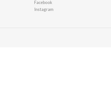
Facebook
Instagram
ed to protecting your privacy and ensuring your data is