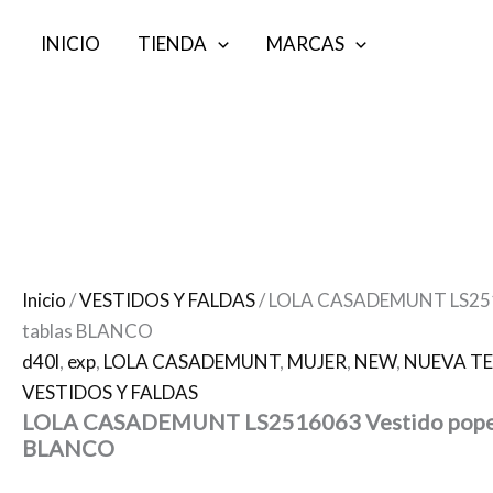
Ir
¡Oferta!
¡Oferta!
¡Oferta!
¡Oferta!
¡Oferta!
¡Oferta!
¡Oferta!
¡Oferta!
INICIO
TIENDA
MARCAS
al
contenido
Inicio
/
VESTIDOS Y FALDAS
/ LOLA CASADEMUNT LS2516
tablas BLANCO
d40l
,
exp
,
LOLA CASADEMUNT
,
MUJER
,
NEW
,
NUEVA T
VESTIDOS Y FALDAS
LOLA CASADEMUNT LS2516063 Vestido popel
BLANCO