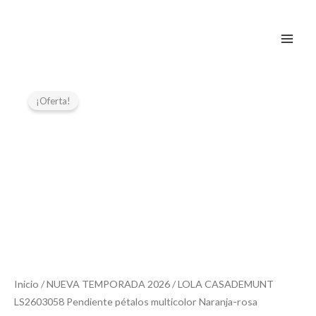
Ir
al
contenido
El
El
precio
precio
¡Oferta!
original
actual
era:
es:
39,95 €.
19,97 €.
Inicio
/
NUEVA TEMPORADA 2026
/ LOLA CASADEMUNT
LS2603058 Pendiente pétalos multicolor Naranja-rosa