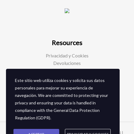
Resources
Privacidad y Cookies
Devoluciones
Este sitio web utiliza cookies y solicita sus datos
Social Media
personales para mejorar su experiencia de
navegación. We are committed to protecting your
Facebook
privacy and ensuring your data is handled in
Instagram
compliance with the
General Data Protection
Regulation (GDPR)
.
Copyright © 2026 Zapaterias en granada - Calzados toñi |