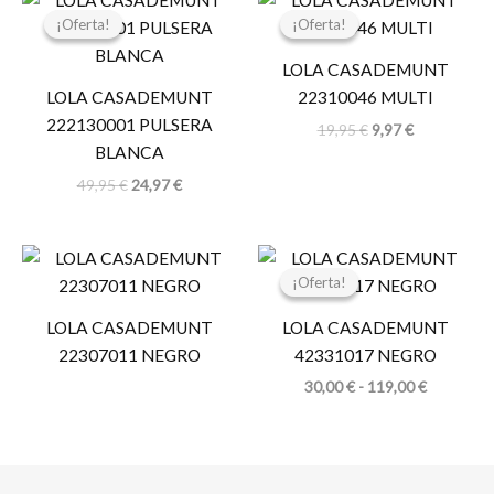
precio
precio
precio
precio
¡Oferta!
¡Oferta!
¡Oferta!
¡Oferta!
original
actual
original
actual
era:
es:
era:
es:
LOLA CASADEMUNT
49,95 €.
24,97 €.
19,95 €.
9,97 €.
LOLA CASADEMUNT
22310046 MULTI
222130001 PULSERA
19,95
€
9,97
€
BLANCA
49,95
€
24,97
€
Rango
de
¡Oferta!
¡Oferta!
precios:
desde
LOLA CASADEMUNT
LOLA CASADEMUNT
30,00 €
hasta
22307011 NEGRO
42331017 NEGRO
119,00 €
30,00
€
-
119,00
€