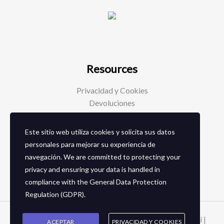
Resources
Privacidad y Cookies
Devoluciones
Este sitio web utiliza cookies y solicita sus datos
Social Media
personales para mejorar su experiencia de
navegación. We are committed to protecting your
Facebook
privacy and ensuring your data is handled in
Instagram
compliance with the
General Data Protection
Regulation (GDPR)
.
Copyright © 2026 Zapaterias en granada - Calzados toñi |
ACEPTAR
PRIVACIDAD Y COOKIES