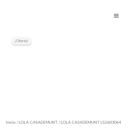
Ir
al
contenido
El
El
precio
precio
¡Oferta!
original
actual
era:
es:
39,95 €.
19,97 €.
Inicio
/
LOLA CASADEMUNT
/ LOLA CASADEMUNT LS2603064