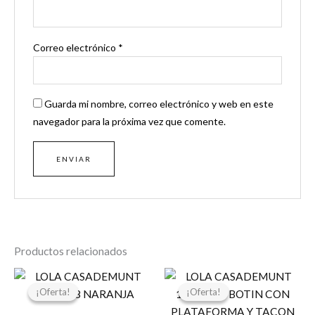
Correo electrónico
*
Guarda mi nombre, correo electrónico y web en este
navegador para la próxima vez que comente.
Productos relacionados
El
El
El
El
precio
precio
precio
precio
¡Oferta!
¡Oferta!
¡Oferta!
¡Oferta!
original
actual
original
actual
era:
es:
era:
es: