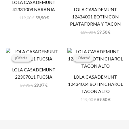
LOLA CASADEMUNT
119,00 €.
59,50 €.
119,00 €.
59,50 €.
42331008 NARANJA
LOLA CASADEMUNT
12434001 BOTIN CON
119,00
€
59,50
€
PLATAFORMA Y TACON
119,00
€
59,50
€
El
El
El
El
precio
precio
precio
precio
¡Oferta!
¡Oferta!
¡Oferta!
¡Oferta!
original
actual
original
actual
era:
es:
era:
es:
LOLA CASADEMUNT
59,95 €.
29,97 €.
119,00 €.
59,50 €.
22307011 FUCSIA
LOLA CASADEMUNT
12434004 BOTIN CHAROL
59,95
€
29,97
€
TACON ALTO
119,00
€
59,50
€