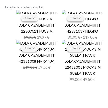
Productos relacionados
El
El
Rango
¡Oferta!
¡Oferta!
¡Oferta!
¡Oferta!
precio
precio
de
original
actual
precio
LOLA CASADEMUNT
LOLA CASADEMUNT
era:
es:
desde
22307011 FUCSIA
42331017 NEGRO
59,95 €.
29,97 €.
30,00 
59,95
€
29,97
€
30,00
€
-
119,00
€
El
El
El
El
hasta
¡Oferta!
¡Oferta!
¡Oferta!
¡Oferta!
precio
precio
precio
precio
119,0
original
actual
original
actual
LOLA CASADEMUNT
era:
es:
era:
es:
42331008 NARANJA
LOLA CASADEMUNT
119,00 €.
59,50 €.
99,00 €.
49,50 €
119,00
€
59,50
€
12432001 MOCASIN
SUELA TRACK
99,00
€
49,50
€