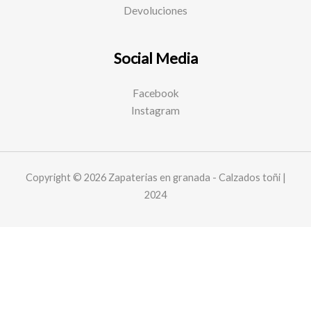
Devoluciones
Social Media
Facebook
Instagram
Copyright © 2026 Zapaterias en granada - Calzados toñi |
2024
Este sitio web utiliza cookies y solicita sus datos personales para
mejorar su experiencia de navegación. We are committed to
protecting your privacy and ensuring your data is handled in
compliance with the
General Data Protection Regulation (GDPR)
.
Aceptar
privacidad y cookies