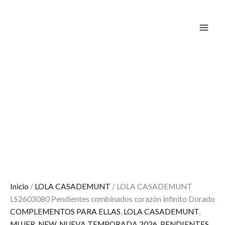
Ir
El
El
¡Oferta!
al
precio
precio
contenido
original
actual
era:
es:
39,95 €.
19,97 €.
Inicio
/
LOLA CASADEMUNT
/ LOLA CASADEMUNT
LS2603080 Pendientes combinados corazón infinito Dorado
COMPLEMENTOS PARA ELLAS
,
LOLA CASADEMUNT
,
MUJER
,
NEW
,
NUEVA TEMPORADA 2026
,
PENDIENTES