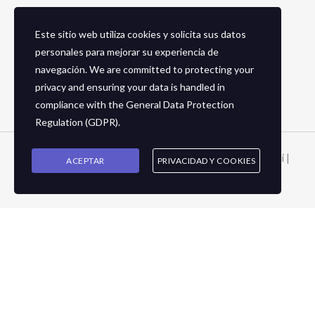
Este sitio web utiliza cookies y solicita sus datos
Social Media
personales para mejorar su experiencia de
navegación. We are committed to protecting your
Facebook
privacy and ensuring your data is handled in
Instagram
compliance with the
General Data Protection
Regulation (GDPR)
.
Copyright © 2026 Zapaterias en granada - Calzados toñi |
ACEPTAR
PRIVACIDAD Y COOKIES
2024
Cart
Your cart is empty!
Return to shop
Checkout
-
0,00 €
0
1