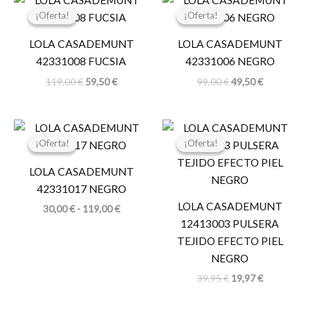
precio
precio
precio
precio
¡Oferta!
¡Oferta!
¡Oferta!
¡Oferta!
original
actual
original
actual
era:
es:
era:
es:
LOLA CASADEMUNT
LOLA CASADEMUNT
119,00 €.
59,50 €.
99,00 €.
49,50 €.
42331008 FUCSIA
42331006 NEGRO
119,00
€
59,50
€
99,00
€
49,50
€
Rango
El
El
de
precio
precio
¡Oferta!
¡Oferta!
¡Oferta!
¡Oferta!
precios:
original
actual
desde
era:
es:
LOLA CASADEMUNT
30,00 €
39,95 €.
19,97 €.
hasta
42331017 NEGRO
119,00 €
LOLA CASADEMUNT
30,00
€
-
119,00
€
12413003 PULSERA
TEJIDO EFECTO PIEL
NEGRO
39,95
€
19,97
€