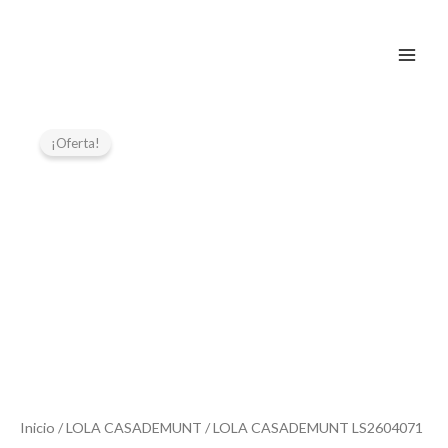
Ir
al
contenido
El
El
precio
precio
¡Oferta!
original
actual
era:
es:
119,00 €.
59,50 €.
Inicio
/
LOLA CASADEMUNT
/ LOLA CASADEMUNT LS2604071