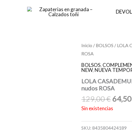
DEVOL
El
Inicio
/
BOLSOS
/ LOLA 
preci
ROSA
origin
BOLSOS
,
COMPLEMEN
era:
NEW
,
NUEVA TEMPOR
129,0
LOLA CASADEMUNT
nudos ROSA
129,00
€
64,5
Sin existencias
SKU:
8435804424189