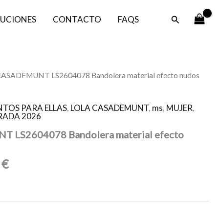
Buscar
UCIONES
CONTACTO
FAQS
El
CASADEMUNT LS2604078 Bandolera material efecto nudos
o
precio
al
actual
TOS PARA ELLAS
,
LOLA CASADEMUNT
,
ms
,
MUJER
,
es:
ADA 2026
0 €.
64,50 €.
 LS2604078 Bandolera material efecto
0
€