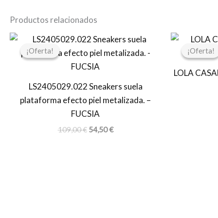
Productos relacionados
El
El
precio
precio
¡Oferta!
¡Oferta!
¡Oferta!
¡Oferta!
original
actual
era:
es:
LOLA CASA
109,00 €.
54,50 €.
LS2405029.022 Sneakers suela
plataforma efecto piel metalizada. –
FUCSIA
109,00
€
54,50
€