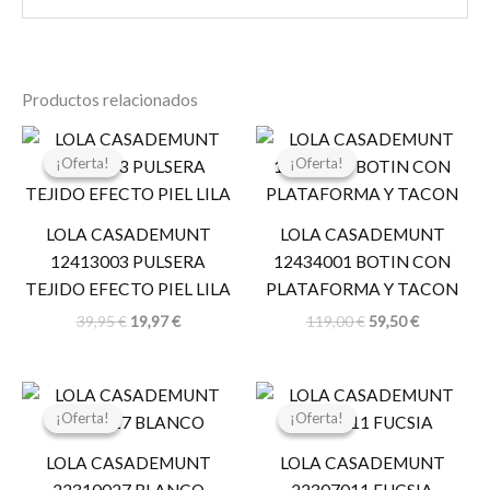
Productos relacionados
El
El
El
El
precio
precio
precio
precio
¡Oferta!
¡Oferta!
¡Oferta!
¡Oferta!
original
actual
original
actual
era:
es:
era:
es:
39,95 €.
19,97 €.
119,00 €.
59,50 €.
LOLA CASADEMUNT
LOLA CASADEMUNT
12413003 PULSERA
12434001 BOTIN CON
TEJIDO EFECTO PIEL LILA
PLATAFORMA Y TACON
39,95
€
19,97
€
119,00
€
59,50
€
El
El
El
El
precio
precio
precio
precio
¡Oferta!
¡Oferta!
¡Oferta!
¡Oferta!
original
actual
original
actual
era:
es:
era:
es:
LOLA CASADEMUNT
LOLA CASADEMUNT
34,95 €.
17,47 €.
59,95 €.
29,97 €.