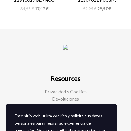
22310027 BLANCO
22307011 FUCSIA
34,95
€
17,47
€
59,95
€
29,97
€
Resources
Privacidad y Cookies
Devoluciones
Este sitio web utiliza cookies y solicita sus datos
Social Media
personales para mejorar su experiencia de
navegación. We are committed to protecting your