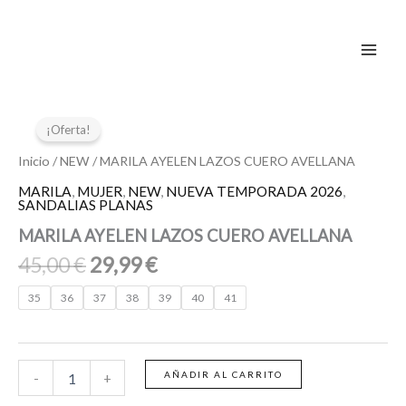
Ir
al
contenido
El
El
MARILA
AYELEN
precio
precio
¡Oferta!
LAZOS
original
actual
CUERO
Inicio
/
NEW
/ MARILA AYELEN LAZOS CUERO AVELLANA
era:
es:
AVELLANA
MARILA
,
MUJER
,
NEW
,
NUEVA TEMPORADA 2026
,
45,00 €.
29,99 €.
cantidad
SANDALIAS PLANAS
MARILA AYELEN LAZOS CUERO AVELLANA
45,00
€
29,99
€
35
36
37
38
39
40
41
AÑADIR AL CARRITO
-
+