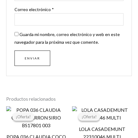
Correo electrónico
*
Guarda mi nombre, correo electrónico y web en este
navegador para la próxima vez que comente.
Productos relacionados
El
El
El
El
precio
precio
precio
precio
¡Oferta!
¡Oferta!
¡Oferta!
¡Oferta!
original
actual
original
actual
era:
es:
era:
es:
LOLA CASADEMUNT
119,95 €.
95,96 €.
19,95 €.
9,97 €.
POPA 036 CLAUDIA COCO
22310046 MULTI