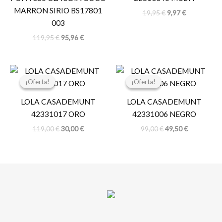
MARRON SIRIO BS17801
19,95
€
9,97
€
003
119,95
€
95,96
€
El
El
El
El
precio
precio
precio
precio
¡Oferta!
¡Oferta!
¡Oferta!
¡Oferta!
original
actual
original
actual
era:
es:
era:
es:
LOLA CASADEMUNT
LOLA CASADEMUNT
119,00 €.
30,00 €.
99,00 €.
49,50 €.
42331017 ORO
42331006 NEGRO
119,00
€
30,00
€
99,00
€
49,50
€