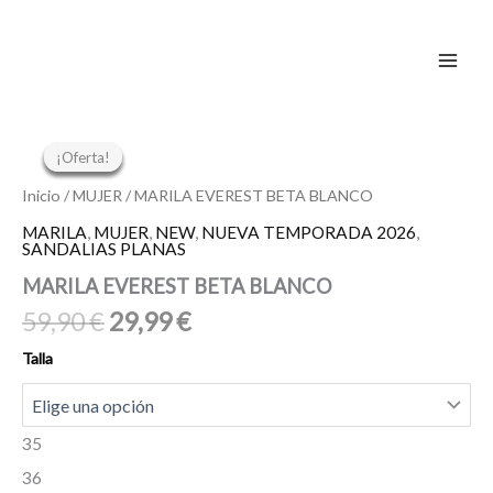
Ir
al
contenido
El
El
El
El
El
El
MARILA
precio
precio
precio
precio
EVEREST
precio
precio
¡Oferta!
¡Oferta!
¡Oferta!
¡Oferta!
¡Oferta!
original
original
actual
actual
BETA
original
actual
era:
era:
es:
es:
BLANCO
Inicio
/
MUJER
/ MARILA EVEREST BETA BLANCO
75,95 €.
119,00 €.
60,76 €.
59,50 €.
era:
es:
cantidad
MARILA
,
MUJER
,
NEW
,
NUEVA TEMPORADA 2026
,
59,90 €.
29,99 €.
SANDALIAS PLANAS
MARILA EVEREST BETA BLANCO
59,90
€
29,99
€
Talla
35
36