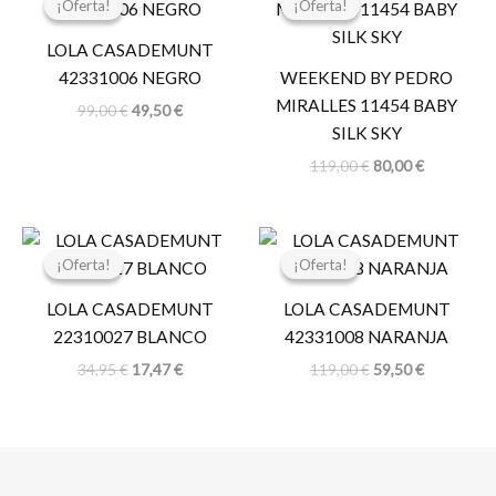
¡Oferta!
¡Oferta!
¡Oferta!
¡Oferta!
original
actual
original
actual
era:
es:
era:
es:
LOLA CASADEMUNT
99,00 €.
49,50 €.
119,00 €.
80,00 €.
42331006 NEGRO
WEEKEND BY PEDRO
MIRALLES 11454 BABY
99,00
€
49,50
€
SILK SKY
119,00
€
80,00
€
El
El
El
El
precio
precio
precio
precio
¡Oferta!
¡Oferta!
¡Oferta!
¡Oferta!
original
actual
original
actual
era:
es:
era:
es:
LOLA CASADEMUNT
LOLA CASADEMUNT
34,95 €.
17,47 €.
119,00 €.
59,50 €.
22310027 BLANCO
42331008 NARANJA
34,95
€
17,47
€
119,00
€
59,50
€