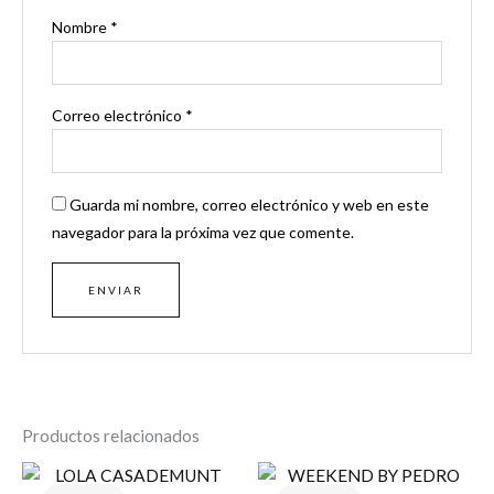
Nombre
*
Correo electrónico
*
Guarda mi nombre, correo electrónico y web en este
navegador para la próxima vez que comente.
Productos relacionados
El
El
El
El
precio
precio
precio
precio