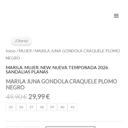
Ir
al
contenido
El
El
MARILA
JUNA
precio
precio
¡Oferta!
GONDOLA
original
actual
CRAQUELE
Inicio
/
MUJER
/ MARILA JUNA GONDOLA CRAQUELE PLOMO
era:
es:
PLOMO
NEGRO
49,90 €.
29,99 €.
NEGRO
MARILA
,
MUJER
,
NEW
,
NUEVA TEMPORADA 2026
,
cantidad
SANDALIAS PLANAS
MARILA JUNA GONDOLA CRAQUELE PLOMO
NEGRO
49,90
€
29,99
€
35
36
37
38
39
40
41