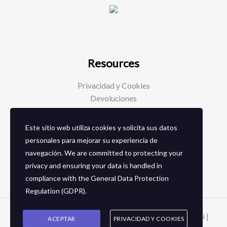
Resources
Privacidad y Cookies
Devoluciones
Este sitio web utiliza cookies y solicita sus datos
Social Media
personales para mejorar su experiencia de
navegación. We are committed to protecting your
Facebook
privacy and ensuring your data is handled in
Instagram
compliance with the
General Data Protection
Regulation (GDPR)
.
Copyright © 2026 Zapaterias en granada - Calzados toñi |
ACEPTAR
PRIVACIDAD Y COOKIES