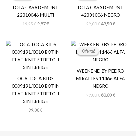
era:
es:
era:
es:
LOLA CASADEMUNT
LOLA CASADEMUNT
19,95 €.
9,97 €.
99,00 €.
49,50 €.
22310046 MULTI
42331006 NEGRO
19,95
€
9,97
€
99,00
€
49,50
€
El
El
precio
precio
¡Oferta!
¡Oferta!
original
actual
era:
es:
99,00 €.
80,00 €.
WEEKEND BY PEDRO
OCA-LOCA KIDS
MIRALLES 11466 ALFA
0009191/0010 BOTIN
NEGRO
FLAT KNIT STRETCH
99,00
€
80,00
€
SINT.BEIGE
99,00
€