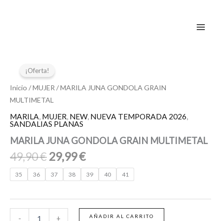
Ir
al
contenido
El
El
MARILA
JUNA
precio
precio
¡Oferta!
GONDOLA
original
actual
GRAIN
Inicio
/
MUJER
/ MARILA JUNA GONDOLA GRAIN
era:
es:
MULTIMETAL
MULTIMETAL
49,90 €.
29,99 €.
cantidad
MARILA
,
MUJER
,
NEW
,
NUEVA TEMPORADA 2026
,
SANDALIAS PLANAS
MARILA JUNA GONDOLA GRAIN MULTIMETAL
49,90
€
29,99
€
35
36
37
38
39
40
41
AÑADIR AL CARRITO
-
+