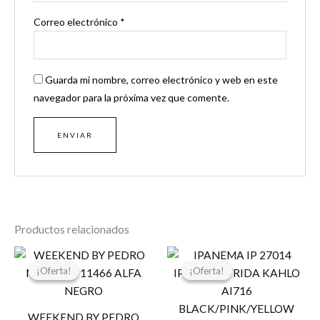
Correo electrónico
*
Guarda mi nombre, correo electrónico y web en este
navegador para la próxima vez que comente.
Productos relacionados
El
El
El
El
precio
precio
precio
precio
¡Oferta!
¡Oferta!
¡Oferta!
¡Oferta!
original
actual
original
actual
era:
es:
era:
es:
99,00 €.
80,00 €.
24,99 €.
19,99 €.
WEEKEND BY PEDRO