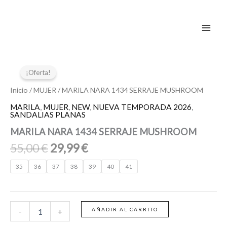
Ir
al
contenido
El
El
MARILA
NARA
precio
precio
¡Oferta!
1434
original
actual
SERRAJE
Inicio
/
MUJER
/ MARILA NARA 1434 SERRAJE MUSHROOM
era:
es:
MUSHROOM
MARILA
,
MUJER
,
NEW
,
NUEVA TEMPORADA 2026
,
55,00 €.
29,99 €.
cantidad
SANDALIAS PLANAS
MARILA NARA 1434 SERRAJE MUSHROOM
55,00
€
29,99
€
35
36
37
38
39
40
41
AÑADIR AL CARRITO
-
+