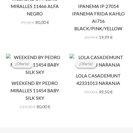
MIRALLES 11466 ALFA
IPANEMA IP 27014
NEGRO
IPANEMA FRIDA KAHLO
AI716
99,00
€
80,00
€
BLACK/PINK/YELLOW
24,99
€
19,99
€
El
El
El
El
precio
precio
precio
precio
¡Oferta!
¡Oferta!
¡Oferta!
¡Oferta!
original
actual
original
actual
era:
es:
era:
es:
LOLA CASADEMUNT
119,00 €.
80,00 €.
99,00 €.
49,50 €.
WEEKEND BY PEDRO
42331013 NARANJA
MIRALLES 11454 BABY
99,00
€
49,50
€
SILK SKY
119,00
€
80,00
€