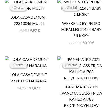
El
El
El
El
precio
precio
precio
precio
¡Oferta!
¡Oferta!
¡Oferta!
¡Oferta!
original
actual
original
actual
era:
es:
era:
es:
LOLA CASADEMUNT
19,95 €.
9,97 €.
119,00 €.
80,00 €.
22310046 MULTI
WEEKEND BY PEDRO
MIRALLES 11454 BABY
19,95
€
9,97
€
SILK SKY
119,00
€
80,00
€
El
El
El
El
precio
precio
precio
precio
¡Oferta!
¡Oferta!
¡Oferta!
¡Oferta!
original
actual
original
actual
era:
es:
era:
es:
LOLA CASADEMUNT
34,95 €.
17,47 €.
29,99 €.
23,99 €.
22310027 NARANJA
IPANEMA IP 27021
34,95
€
17,47
€
IPANEMA CLASS FRIDA
KAHLO AI783
RED/PINK/YELLOW