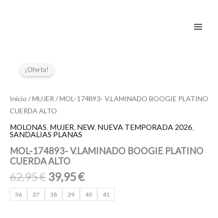
Ir
al
contenido
El
El
MOL-
174893-
precio
precio
¡Oferta!
V.LAMINADO
original
actual
BOOGIE
era:
es:
PLATINO
Inicio
/
MUJER
/ MOL-174893- V.LAMINADO BOOGIE PLATINO
62,95 €.
39,95 €.
CUERDA
CUERDA ALTO
ALTO
cantidad
MOLONAS
,
MUJER
,
NEW
,
NUEVA TEMPORADA 2026
,
SANDALIAS PLANAS
MOL-174893- V.LAMINADO BOOGIE PLATINO
CUERDA ALTO
62,95
€
39,95
€
36
37
38
39
40
41