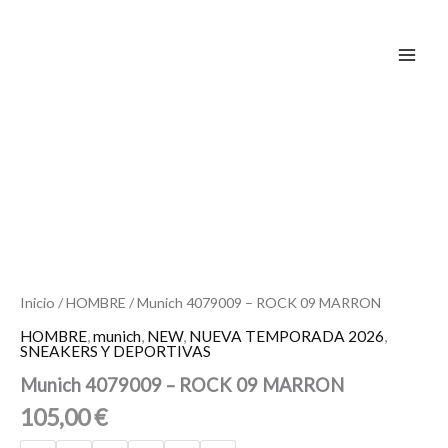
Ir
al
contenido
Munich
4079009
-
ROCK
09
MARRON
cantidad
Inicio
/
HOMBRE
/ Munich 4079009 – ROCK 09 MARRON
HOMBRE
,
munich
,
NEW
,
NUEVA TEMPORADA 2026
,
SNEAKERS Y DEPORTIVAS
Munich 4079009 – ROCK 09 MARRON
105,00
€