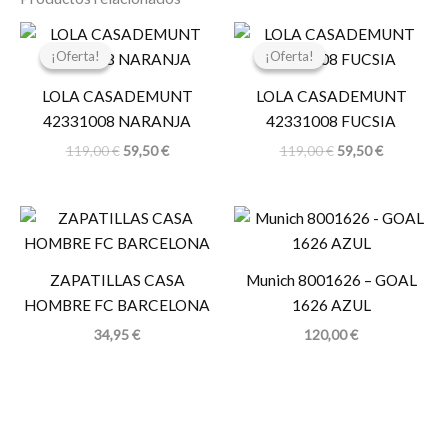
El
El
El
El
precio
precio
precio
precio
¡Oferta!
¡Oferta!
¡Oferta!
¡Oferta!
original
actual
original
actual
era:
es:
era:
es:
LOLA CASADEMUNT
LOLA CASADEMUNT
119,00 €.
59,50 €.
119,00 €.
59,50 €.
42331008 NARANJA
42331008 FUCSIA
119,00
€
59,50
€
119,00
€
59,50
€
ZAPATILLAS CASA
Munich 8001626 – GOAL
HOMBRE FC BARCELONA
1626 AZUL
34,95
€
120,00
€