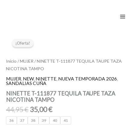
Ir
al
contenido
El
El
NINETTE
T-
precio
precio
¡Oferta!
111877
original
actual
TEQUILA
era:
es:
TAUPE
Inicio
/
MUJER
/ NINETTE T-111877 TEQUILA TAUPE TAZA
44,95 €.
35,00 €.
TAZA
NICOTINA TAMPO
NICOTINA
TAMPO
MUJER
,
NEW
,
NINETTE
,
NUEVA TEMPORADA 2026
,
SANDALIAS CUÑA
cantidad
NINETTE T-111877 TEQUILA TAUPE TAZA
NICOTINA TAMPO
44,95
€
35,00
€
36
37
38
39
40
41