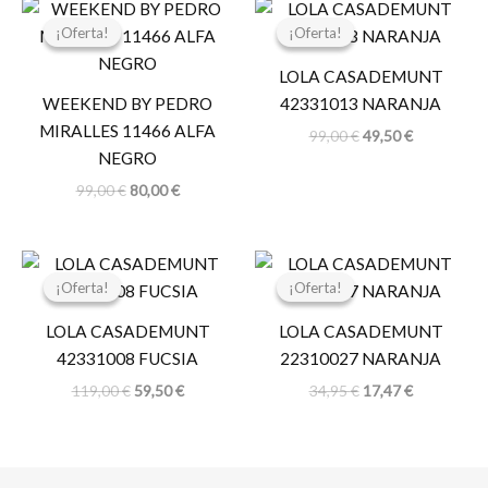
El
El
El
El
precio
precio
precio
precio
¡Oferta!
¡Oferta!
¡Oferta!
¡Oferta!
original
actual
original
actual
era:
es:
era:
es:
LOLA CASADEMUNT
99,00 €.
80,00 €.
99,00 €.
49,50 €.
WEEKEND BY PEDRO
42331013 NARANJA
MIRALLES 11466 ALFA
99,00
€
49,50
€
NEGRO
99,00
€
80,00
€
El
El
El
El
precio
precio
precio
precio
¡Oferta!
¡Oferta!
¡Oferta!
¡Oferta!
original
actual
original
actual
era:
es:
era:
es:
LOLA CASADEMUNT
LOLA CASADEMUNT
119,00 €.
59,50 €.
34,95 €.
17,47 €.
42331008 FUCSIA
22310027 NARANJA
119,00
€
59,50
€
34,95
€
17,47
€