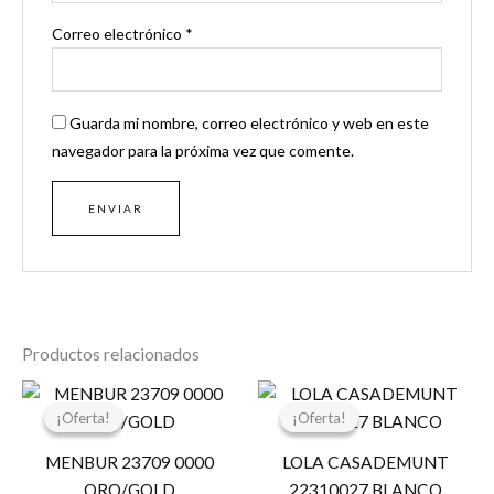
Correo electrónico
*
Guarda mi nombre, correo electrónico y web en este
navegador para la próxima vez que comente.
Productos relacionados
El
El
El
El
precio
precio
precio
precio
¡Oferta!
¡Oferta!
¡Oferta!
¡Oferta!
original
actual
original
actual
era:
es:
era:
es:
MENBUR 23709 0000
LOLA CASADEMUNT
75,95 €.
60,76 €.
34,95 €.
17,47 €.
ORO/GOLD
22310027 BLANCO