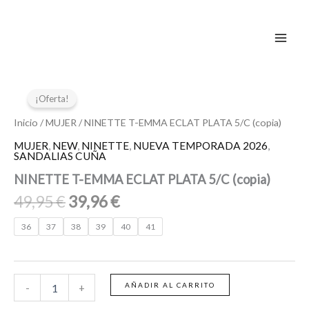
Ir
al
contenido
El
El
NINETTE
T-
precio
precio
¡Oferta!
EMMA
original
actual
ECLAT
Inicio
/
MUJER
/ NINETTE T-EMMA ECLAT PLATA 5/C (copia)
era:
es:
PLATA
MUJER
,
NEW
,
NINETTE
,
NUEVA TEMPORADA 2026
,
49,95 €.
39,96 €.
5/C
SANDALIAS CUÑA
(copia)
NINETTE T-EMMA ECLAT PLATA 5/C (copia)
cantidad
49,95
€
39,96
€
36
37
38
39
40
41
AÑADIR AL CARRITO
-
+