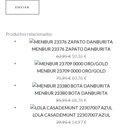
Productos relacionados
MENBUR 23376 ZAPATO DANBURITA
62,95
€
50,36
€
MENBUR 23709 0000 ORO/GOLD
75,95
€
60,76
€
MENBUR 23380 BOTA DANBURITA
85,95
€
68,76
€
LOLA CASADEMUNT 22307007 AZUL
29,95
€
14,97
€