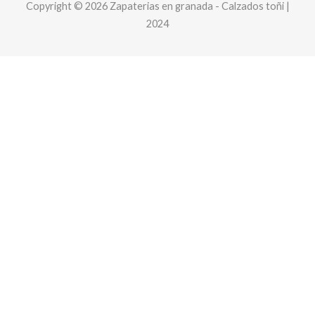
Copyright © 2026 Zapaterias en granada - Calzados toñi |
2024
Este sitio web utiliza cookies y solicita sus datos personales para
mejorar su experiencia de navegación. We are committed to
protecting your privacy and ensuring your data is handled in
compliance with the
General Data Protection Regulation (GDPR)
.
Aceptar
privacidad y cookies
Cart
Your cart is empty!
Return to shop
Checkout
-
0,00 €
0
1
SELECCIONAR OPCIONES