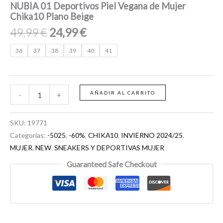
NUBIA 01 Deportivos Piel Vegana de Mujer
Chika10 Plano Beige
49,99
€
24,99
€
36
37
38
39
40
41
AÑADIR AL CARRITO
-
+
SKU:
19771
Categorías:
-5025
,
-60%
,
CHIKA10
,
INVIERNO 2024/25
,
MUJER
,
NEW
,
SNEAKERS Y DEPORTIVAS MUJER
Guaranteed Safe Checkout