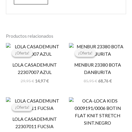
Productos relacionados
El
El
El
El
precio
precio
precio
precio
¡Oferta!
¡Oferta!
¡Oferta!
¡Oferta!
original
actual
original
actual
era:
es:
era:
es:
LOLA CASADEMUNT
MENBUR 23380 BOTA
29,95 €.
14,97 €.
85,95 €.
68,76 €.
22307007 AZUL
DANBURITA
29,95
€
14,97
€
85,95
€
68,76
€
El
El
precio
precio
¡Oferta!
¡Oferta!
original
actual
era:
es:
LOLA CASADEMUNT
59,95 €.
29,97 €.
22307011 FUCSIA