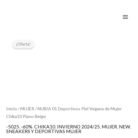
Ir
al
contenido
El
El
NUBIA
01
precio
precio
¡Oferta!
Deportivos
original
actual
Piel
era:
es:
Vegana
49,99 €.
24,99 €.
de
Mujer
Chika10
Plano
Beige
cantidad
Inicio
/
MUJER
/ NUBIA 01 Deportivos Piel Vegana de Mujer
Chika10 Plano Beige
-5025
,
-60%
,
CHIKA10
,
INVIERNO 2024/25
,
MUJER
,
NEW
,
SNEAKERS Y DEPORTIVAS MUJER