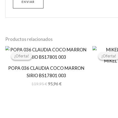
Productos relacionados
El
El
precio
precio
¡Oferta!
¡Oferta!
¡Oferta!
¡Oferta!
original
actual
MIKEL
era:
es:
POPA 036 CLAUDIA COCO MARRON
119,95 €.
95,96 €.
SIRIO BS17801 003
119,95
€
95,96
€