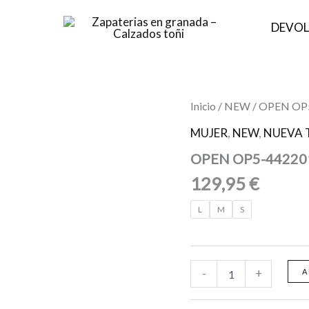
DEVOL
OPEN
Inicio
/
NEW
/ OPEN OP
OP5-
442201253
MUJER
,
NEW
,
NUEVA 
VO34
OPEN OP5-44220
VARIANTE
O
129,95
€
34
cantidad
L
M
S
-
+
A