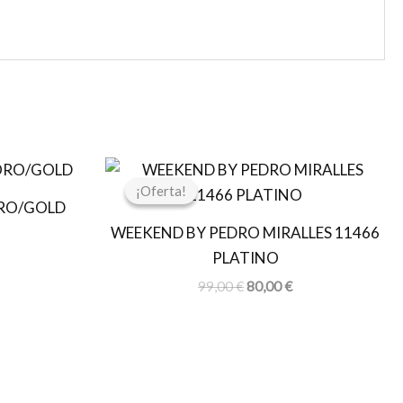
l
El
El
recio
precio
precio
¡Oferta!
¡Oferta!
ctual
original
actual
ORO/GOLD
s:
era:
es:
WEEKEND BY PEDRO MIRALLES 11466
0,76 €.
99,00 €.
80,00 €.
PLATINO
99,00
€
80,00
€