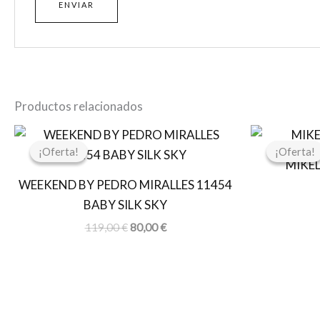
Productos relacionados
El
El
precio
precio
¡Oferta!
¡Oferta!
¡Oferta!
¡Oferta!
original
actual
MIKE
era:
es:
WEEKEND BY PEDRO MIRALLES 11454
119,00 €.
80,00 €.
BABY SILK SKY
119,00
€
80,00
€