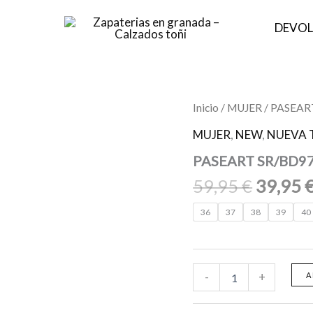
DEVOL
El
PASEART
Inicio
/
MUJER
/ PASEA
SR/BD971
precio
BANDA
MUJER
,
NEW
,
NUEVA 
origina
MUSHROOM
PASEART SR/BD
cantidad
era:
59,95 €
59,95
€
39,95
36
37
38
39
40
-
+
A