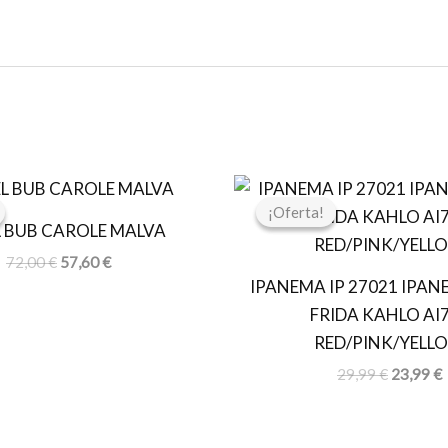
El
El
El
E
precio
precio
precio
p
¡Oferta!
¡Oferta!
original
actual
original
a
L BUB CAROLE MALVA
era:
es:
era:
e
72,00 €.
57,60 €.
29,99 €.
2
72,00
€
57,60
€
IPANEMA IP 27021 IPAN
FRIDA KAHLO AI
RED/PINK/YELL
29,99
€
23,99
€