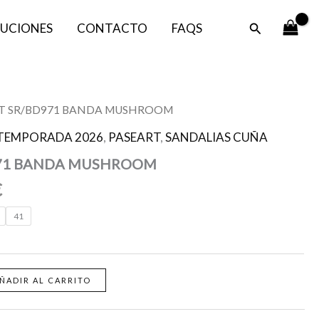
era:
es:
Buscar
UCIONES
CONTACTO
FAQS
59,95 €.
39,95 €.
El
RT SR/BD971 BANDA MUSHROOM
precio
TEMPORADA 2026
,
PASEART
,
SANDALIAS CUÑA
l
actual
971 BANDA MUSHROOM
es:
.
39,95 €.
€
41
ÑADIR AL CARRITO