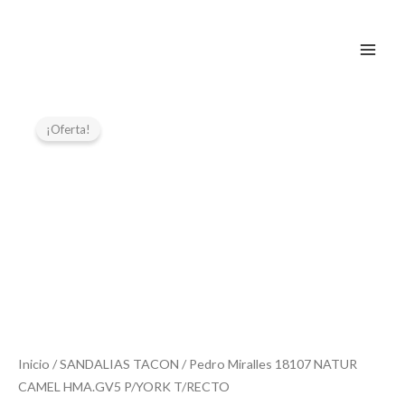
Ir
al
contenido
El
El
Pedro
Miralles
precio
precio
¡Oferta!
18107
original
actual
NATUR
era:
es:
CAMEL
139,00 €.
80,00 €.
HMA.GV5
P/YORK
T/RECTO
cantidad
Inicio
/
SANDALIAS TACON
/ Pedro Miralles 18107 NATUR
CAMEL HMA.GV5 P/YORK T/RECTO