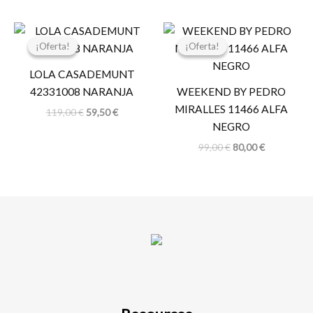
El
El
El
El
precio
precio
precio
precio
¡Oferta!
¡Oferta!
¡Oferta!
¡Oferta!
original
actual
original
actual
era:
es:
era:
es:
LOLA CASADEMUNT
119,00 €.
59,50 €.
99,00 €.
80,00 €.
42331008 NARANJA
WEEKEND BY PEDRO
MIRALLES 11466 ALFA
119,00
€
59,50
€
NEGRO
99,00
€
80,00
€