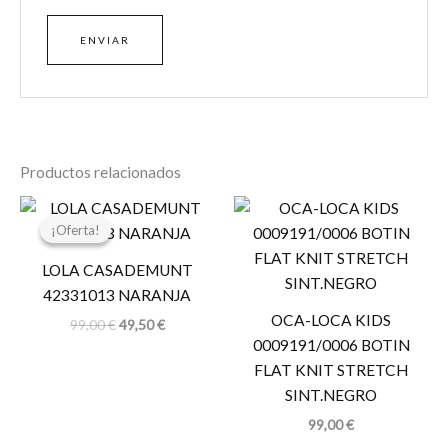
Productos relacionados
El
El
precio
precio
¡Oferta!
¡Oferta!
original
actual
era:
es:
LOLA CASADEMUNT
99,00 €.
49,50 €.
42331013 NARANJA
OCA-LOCA KIDS
99,00
€
49,50
€
0009191/0006 BOTIN
FLAT KNIT STRETCH
SINT.NEGRO
99,00
€