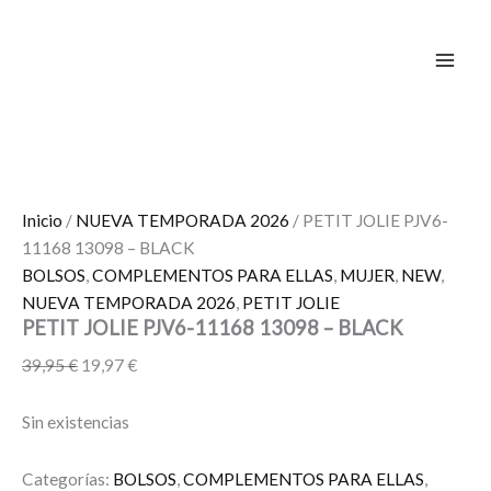
Ir
El
El
El
El
El
El
El
El
El
El
¡Oferta!
¡Oferta!
¡Oferta!
¡Oferta!
¡Oferta!
¡Oferta!
¡Oferta!
¡Oferta!
¡Oferta!
al
precio
precio
precio
precio
precio
precio
precio
precio
precio
precio
contenido
original
actual
original
original
original
original
actual
actual
actual
actual
era:
es:
era:
era:
era:
era:
es:
es:
es:
es:
39,95 €.
19,97 €.
29,95 €.
99,00 €.
119,00 €.
119,00 €.
14,97 €.
49,50 €.
59,50 €.
30,00 €.
Inicio
/
NUEVA TEMPORADA 2026
/ PETIT JOLIE PJV6-
11168 13098 – BLACK
BOLSOS
,
COMPLEMENTOS PARA ELLAS
,
MUJER
,
NEW
,
NUEVA TEMPORADA 2026
,
PETIT JOLIE
PETIT JOLIE PJV6-11168 13098 – BLACK
39,95
€
19,97
€
Sin existencias
Categorías:
BOLSOS
,
COMPLEMENTOS PARA ELLAS
,