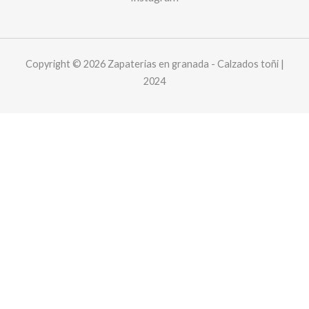
Copyright © 2026 Zapaterias en granada - Calzados toñi |
2024
Este sitio web utiliza cookies y solicita sus datos personales para
mejorar su experiencia de navegación. We are committed to
protecting your privacy and ensuring your data is handled in
compliance with the
General Data Protection Regulation (GDPR)
.
Aceptar
privacidad y cookies
Cart
Your cart is empty!
Return to shop
Checkout
-
0,00 €
0
1