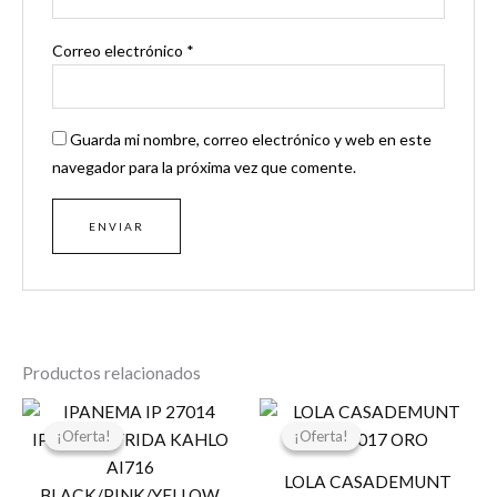
Correo electrónico
*
Guarda mi nombre, correo electrónico y web en este
navegador para la próxima vez que comente.
Productos relacionados
El
El
El
El
precio
precio
precio
precio
¡Oferta!
¡Oferta!
¡Oferta!
¡Oferta!
original
actual
original
actual
era:
es:
era:
es:
LOLA CASADEMUNT
24,99 €.
19,99 €.
119,00 €.
30,00 €.