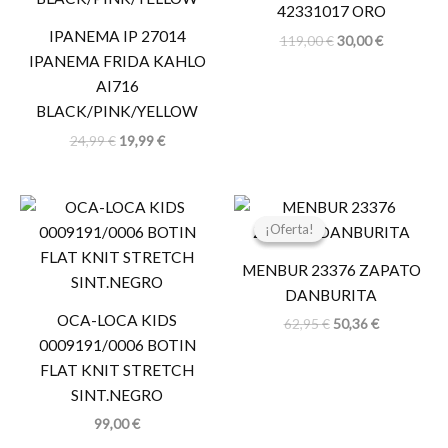
42331017 ORO
IPANEMA IP 27014
119,00
€
30,00
€
IPANEMA FRIDA KAHLO
AI716
BLACK/PINK/YELLOW
24,99
€
19,99
€
El
El
precio
precio
¡Oferta!
¡Oferta!
original
actual
era:
es:
MENBUR 23376 ZAPATO
62,95 €.
50,36 €.
DANBURITA
OCA-LOCA KIDS
62,95
€
50,36
€
0009191/0006 BOTIN
FLAT KNIT STRETCH
SINT.NEGRO
99,00
€