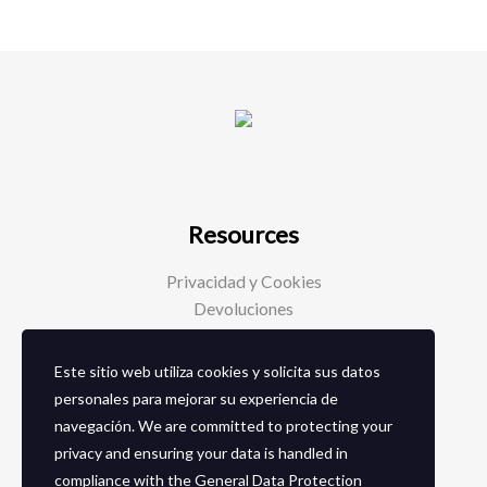
Resources
Privacidad y Cookies
Devoluciones
Este sitio web utiliza cookies y solicita sus datos
Social Media
personales para mejorar su experiencia de
navegación. We are committed to protecting your
Facebook
privacy and ensuring your data is handled in
Instagram
compliance with the
General Data Protection