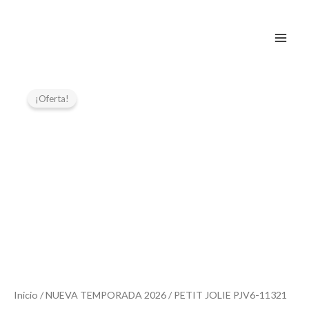
Ir
al
contenido
El
El
precio
precio
¡Oferta!
original
actual
era:
es:
52,95 €.
26,47 €.
Inicio
/
NUEVA TEMPORADA 2026
/ PETIT JOLIE PJV6-11321