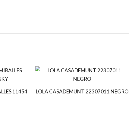
El
precio
actual
es:
LLES 11454
LOLA CASADEMUNT 22307011 NEGRO
€.
80,00 €.