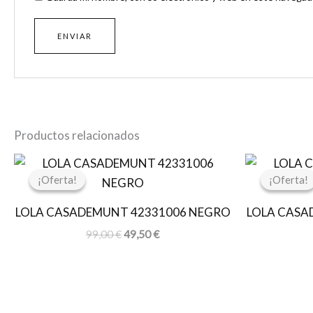
Productos relacionados
El
El
precio
precio
¡Oferta!
¡Oferta!
¡Oferta!
¡Oferta!
original
actual
era:
es:
LOLA CASADEMUNT 42331006 NEGRO
LOLA CASA
99,00 €.
49,50 €.
99,00
€
49,50
€