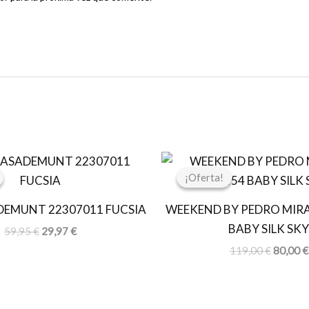
El
El
El
precio
precio
precio
¡Oferta!
¡Oferta!
original
actual
original
era:
es:
era:
DEMUNT 22307011 FUCSIA
WEEKEND BY PEDRO MIRA
59,95 €.
29,97 €.
119,00 
BABY SILK SKY
59,95
€
29,97
€
119,00
€
80,00
€