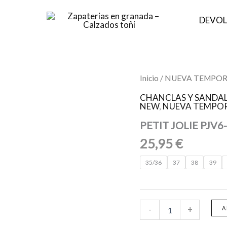
DEVOL
PETIT
Inicio
/
NUEVA TEMPOR
JOLIE
PJV6-
CHANCLAS Y SANDAL
NEW
,
NUEVA TEMPOR
7653
40922
PETIT JOLIE PJV6
-
DARK
25,95
€
BLUE
cantidad
35/36
37
38
39
-
+
A