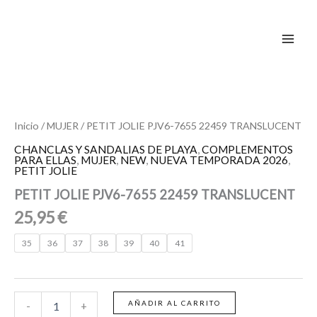
Ir
al
contenido
PETIT
JOLIE
PJV6-
7655
Inicio
/
MUJER
/ PETIT JOLIE PJV6-7655 22459 TRANSLUCENT
22459
CHANCLAS Y SANDALIAS DE PLAYA
,
COMPLEMENTOS
TRANSLUCENT
PARA ELLAS
,
MUJER
,
NEW
,
NUEVA TEMPORADA 2026
,
cantidad
PETIT JOLIE
PETIT JOLIE PJV6-7655 22459 TRANSLUCENT
25,95
€
35
36
37
38
39
40
41
AÑADIR AL CARRITO
-
+