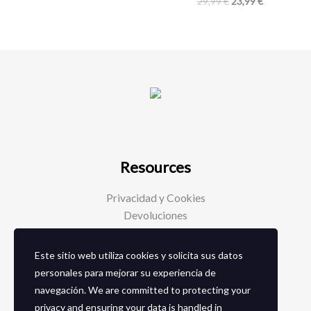
29,99
€
23,99
€
Resources
Privacidad y Cookies
Devoluciones
Este sitio web utiliza cookies y solicita sus datos
Social Media
personales para mejorar su experiencia de
navegación. We are committed to protecting your
Facebook
privacy and ensuring your data is handled in
Instagram