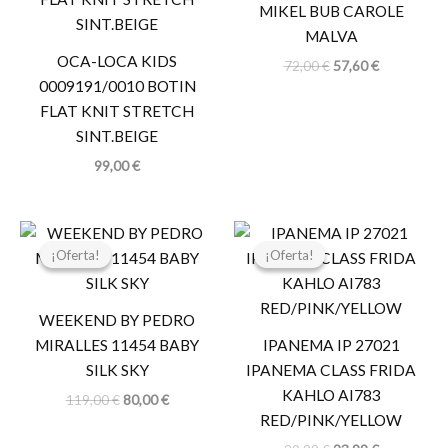
MIKEL BUB CAROLE
72,00 €.
57,60 €.
MALVA
OCA-LOCA KIDS
72,00
€
57,60
€
0009191/0010 BOTIN
FLAT KNIT STRETCH
SINT.BEIGE
99,00
€
El
El
El
El
precio
precio
precio
precio
¡Oferta!
¡Oferta!
¡Oferta!
¡Oferta!
original
actual
original
actual
era:
es:
era:
es:
119,00 €.
80,00 €.
29,99 €.
23,99 €.
WEEKEND BY PEDRO
MIRALLES 11454 BABY
IPANEMA IP 27021
SILK SKY
IPANEMA CLASS FRIDA
KAHLO AI783
119,00
€
80,00
€
RED/PINK/YELLOW