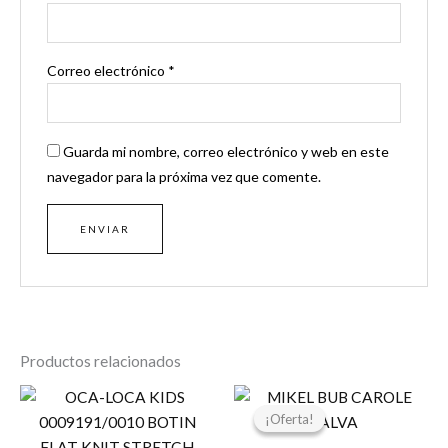
Correo electrónico
*
Guarda mi nombre, correo electrónico y web en este
navegador para la próxima vez que comente.
Productos relacionados
El
El
precio
precio
¡Oferta!
¡Oferta!
original
actual
era:
es: