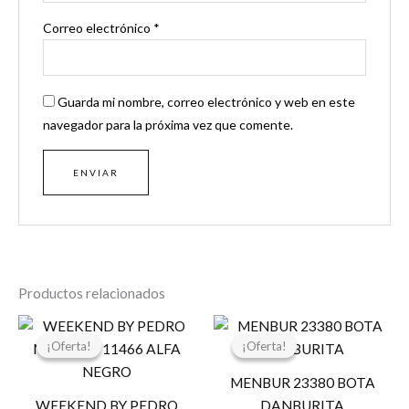
Correo electrónico
*
Guarda mi nombre, correo electrónico y web en este
navegador para la próxima vez que comente.
Productos relacionados
El
El
El
El
precio
precio
precio
precio
¡Oferta!
¡Oferta!
¡Oferta!
¡Oferta!
original
actual
original
actual
era:
es:
era:
es:
MENBUR 23380 BOTA
99,00 €.
80,00 €.
85,95 €.
68,76 €.
WEEKEND BY PEDRO
DANBURITA