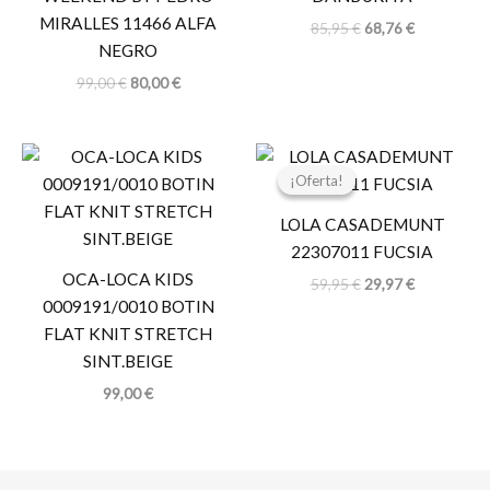
MIRALLES 11466 ALFA
85,95
€
68,76
€
NEGRO
99,00
€
80,00
€
El
El
precio
precio
¡Oferta!
¡Oferta!
original
actual
era:
es:
LOLA CASADEMUNT
59,95 €.
29,97 €.
22307011 FUCSIA
OCA-LOCA KIDS
59,95
€
29,97
€
0009191/0010 BOTIN
FLAT KNIT STRETCH
SINT.BEIGE
99,00
€