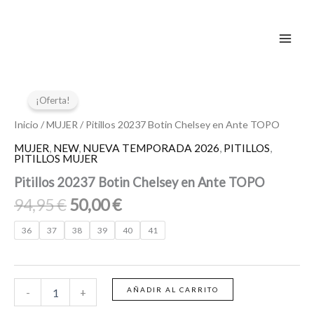
Ir
al
contenido
El
El
Pitillos
20237
precio
precio
¡Oferta!
Botin
original
actual
Chelsey
Inicio
/
MUJER
/ Pitillos 20237 Botin Chelsey en Ante TOPO
era:
es:
en
MUJER
,
NEW
,
NUEVA TEMPORADA 2026
,
PITILLOS
,
94,95 €.
50,00 €.
Ante
PITILLOS MUJER
TOPO
Pitillos 20237 Botin Chelsey en Ante TOPO
cantidad
94,95
€
50,00
€
36
37
38
39
40
41
AÑADIR AL CARRITO
-
+