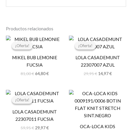
Productos relacionados
El
El
El
El
precio
precio
precio
precio
¡Oferta!
¡Oferta!
¡Oferta!
¡Oferta!
original
actual
original
actual
era:
es:
era:
es:
MIKEL BUB LEMONIE
LOLA CASADEMUNT
81,00 €.
64,80 €.
29,95 €.
14,97 €.
FUCSIA
22307007 AZUL
81,00
€
64,80
€
29,95
€
14,97
€
El
El
precio
precio
¡Oferta!
¡Oferta!
original
actual
era:
es:
LOLA CASADEMUNT
59,95 €.
29,97 €.
22307011 FUCSIA
OCA-LOCA KIDS
59,95
€
29,97
€