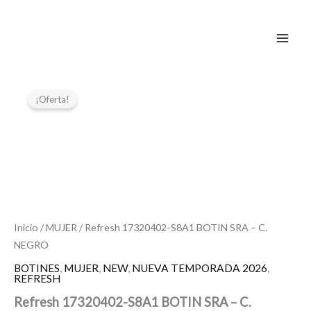
Ir
al
contenido
El
El
Refresh
17320402-
precio
precio
¡Oferta!
S8A1
original
actual
BOTIN
era:
es:
SRA
59,95 €.
29,95 €.
-
C.
NEGRO
cantidad
Inicio
/
MUJER
/ Refresh 17320402-S8A1 BOTIN SRA – C.
NEGRO
BOTINES
,
MUJER
,
NEW
,
NUEVA TEMPORADA 2026
,
REFRESH
Refresh 17320402-S8A1 BOTIN SRA – C.