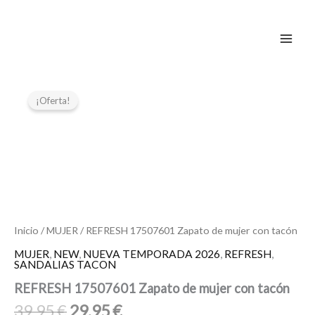
Ir
al
contenido
El
El
REFRESH
17507601
precio
precio
¡Oferta!
Zapato
original
actual
de
era:
es:
mujer
39,95 €.
29,95 €.
con
tacón
cantidad
Inicio
/
MUJER
/ REFRESH 17507601 Zapato de mujer con tacón
MUJER
,
NEW
,
NUEVA TEMPORADA 2026
,
REFRESH
,
SANDALIAS TACON
REFRESH 17507601 Zapato de mujer con tacón
39,95
€
29,95
€