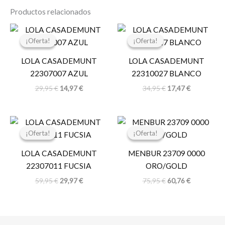
Productos relacionados
El
El
El
El
precio
precio
precio
precio
¡Oferta!
¡Oferta!
¡Oferta!
¡Oferta!
original
actual
original
actual
era:
es:
era:
es:
LOLA CASADEMUNT
LOLA CASADEMUNT
29,95 €.
14,97 €.
34,95 €.
17,47 €.
22307007 AZUL
22310027 BLANCO
29,95
€
14,97
€
34,95
€
17,47
€
El
El
El
El
precio
precio
precio
precio
¡Oferta!
¡Oferta!
¡Oferta!
¡Oferta!
original
actual
original
actual
era:
es:
era:
es:
LOLA CASADEMUNT
MENBUR 23709 0000
59,95 €.
29,97 €.
75,95 €.
60,76 €.
22307011 FUCSIA
ORO/GOLD
59,95
€
29,97
€
75,95
€
60,76
€