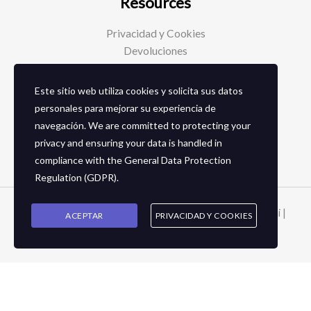
Resources
Privacidad y Cookies
Devoluciones
Este sitio web utiliza cookies y solicita sus datos
Social Media
personales para mejorar su experiencia de
navegación. We are committed to protecting your
Facebook
privacy and ensuring your data is handled in
Instagram
compliance with the
General Data Protection
Regulation (GDPR)
.
Copyright © 2026 Zapaterias en granada - Calzados toñi |
ACEPTAR
PRIVACIDAD Y COOKIES
2024
Cart
Your cart is empty!
Return to shop