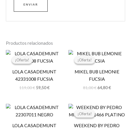
Productos relacionados
El
El
El
El
precio
precio
precio
precio
¡Oferta!
¡Oferta!
¡Oferta!
¡Oferta!
original
actual
original
actual
era:
es:
era:
es:
LOLA CASADEMUNT
MIKEL BUB LEMONIE
119,00 €.
59,50 €.
81,00 €.
64,80 €.
42331008 FUCSIA
FUCSIA
119,00
€
59,50
€
81,00
€
64,80
€
El
El
precio
precio
¡Oferta!
¡Oferta!
original
actual
era:
es:
LOLA CASADEMUNT
WEEKEND BY PEDRO
99,00 €.
80,00 €.