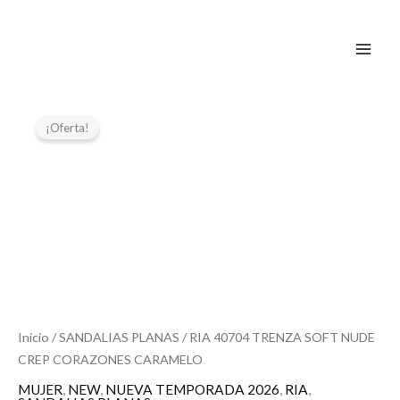
Ir
al
contenido
El
El
RIA
40704
precio
precio
¡Oferta!
TRENZA
original
actual
SOFT
era:
es:
NUDE
69,00 €.
45,00 €.
CREP
CORAZONES
CARAMELO
cantidad
Inicio
/
SANDALIAS PLANAS
/ RIA 40704 TRENZA SOFT NUDE
CREP CORAZONES CARAMELO
MUJER
,
NEW
,
NUEVA TEMPORADA 2026
,
RIA
,